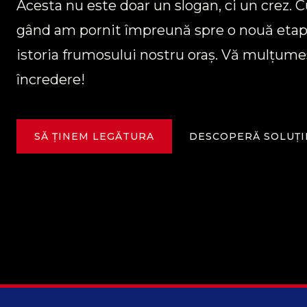
Acesta nu este doar un slogan, ci un crez. 
gând am pornit împreună spre o nouă etap
istoria frumosului nostru oraș. Vă mulțum
încredere!
DESCOPERĂ SOLUȚI
SĂ ȚINEM LEGĂTURA