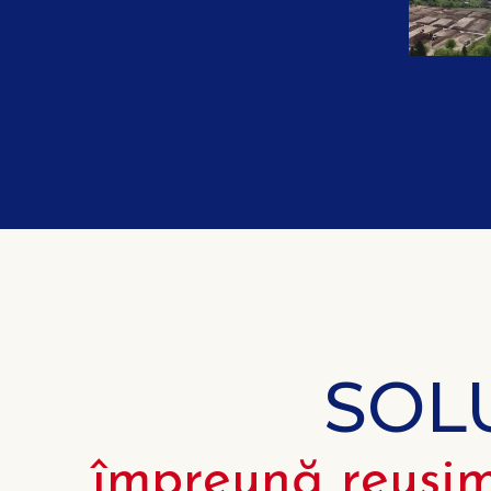
SOL
împreună reușim