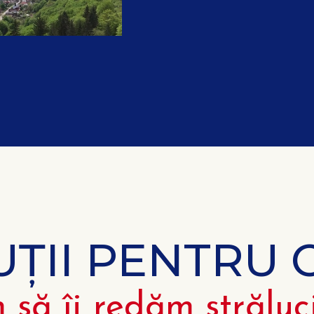
UȚII PENTRU 
 să îi redăm străluc