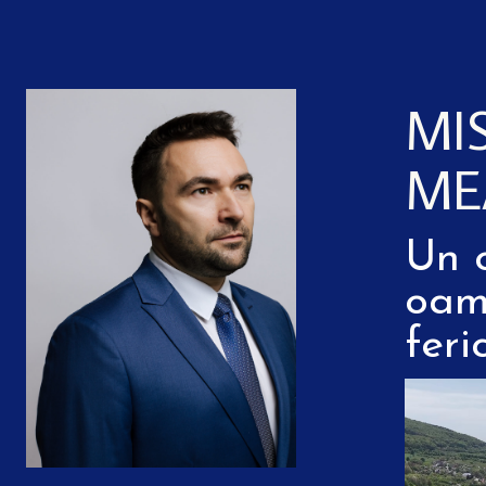
MI
ME
Un 
oam
feric