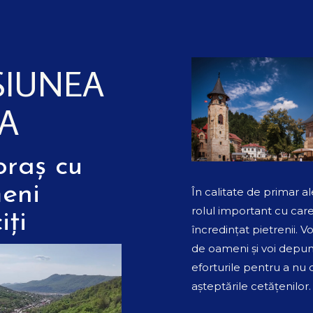
SIUNEA
A
oraș cu
eni
În calitate de primar al
rolul important cu car
iți
încredințat pietrenii. Voi
de oameni și voi depu
eforturile pentru a nu
așteptările cetățenilor.