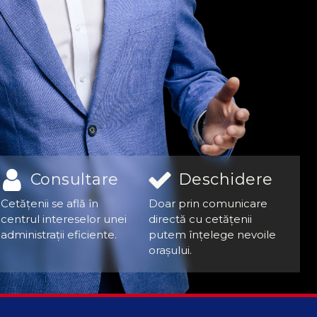
Consultare
Deschidere
Cetățenii se află în
Doar prin comunicare
centrul intereselor unei
directă cu cetățenii
administrații eficiente.
putem înțelege nevoile
orașului.