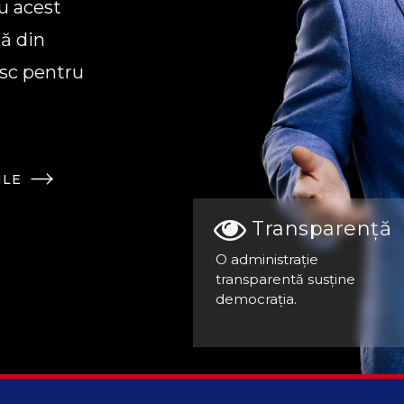
Cu acest
ă din
esc pentru
ILE
Transparență
O administrație
transparentă susține
democrația.