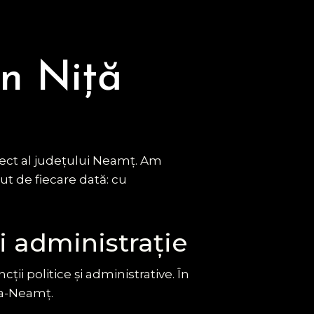
an Niță
ect al județului Neamț. Am
t de fiecare dată: cu
și administrație
ii politice și administrative. În
ra-Neamț.