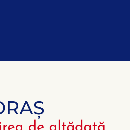
ORAȘ
irea de altădată