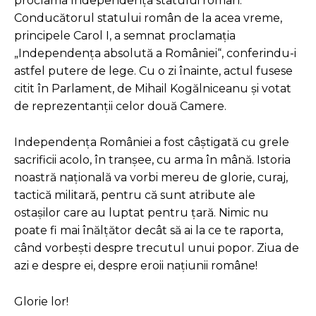
proclama Independenţa statului român.
Conducătorul statului român de la acea vreme,
principele Carol I, a semnat proclamaţia
„Independenţa absolută a României“, conferindu-i
astfel putere de lege. Cu o zi înainte, actul fusese
citit în Parlament, de Mihail Kogălniceanu şi votat
de reprezentanţii celor două Camere.
Independenţa României a fost câștigată cu grele
sacrificii acolo, în tranșee, cu arma în mână. Istoria
noastră națională va vorbi mereu de glorie, curaj,
tactică militară, pentru că sunt atribute ale
ostașilor care au luptat pentru țară. Nimic nu
poate fi mai înălțător decât să ai la ce te raporta,
când vorbești despre trecutul unui popor. Ziua de
azi e despre ei, despre eroii națiunii române!
Glorie lor!