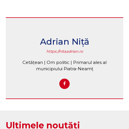
Adrian Niță
https://nitaadrian.ro
Cetățean | Om politic | Primarul ales al
municipiului Piatra-Neamț
Ultimele noutăți