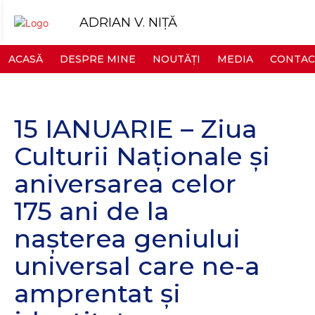
ADRIAN V. NIȚĂ
ACASĂ
DESPRE MINE
NOUTĂȚI
MEDIA
CONTAC
15 IANUARIE – Ziua
Culturii Naţionale şi
aniversarea celor
175 ani de la
naşterea geniului
universal care ne-a
amprentat și