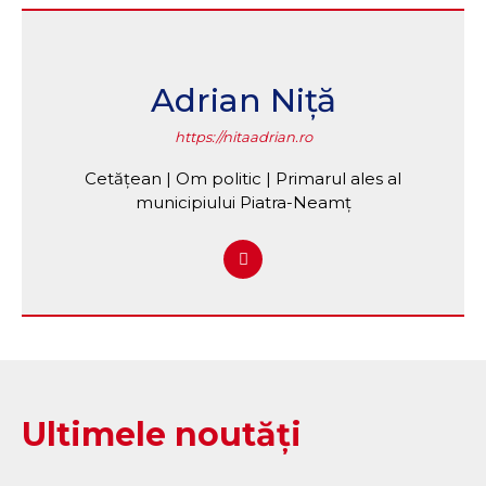
Adrian Niță
https://nitaadrian.ro
Cetățean | Om politic | Primarul ales al
municipiului Piatra-Neamț
Ultimele noutăți