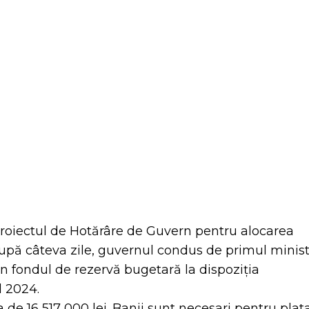
itter
Pinterest
WhatsApp
roiectul de Hotărâre de Guvern pentru alocarea
upă câteva zile, guvernul condus de primul minis
in fondul de rezervă bugetară la dispoziția
l 2024.
 de 16 517 000 lei. Banii sunt necesari pentru plat