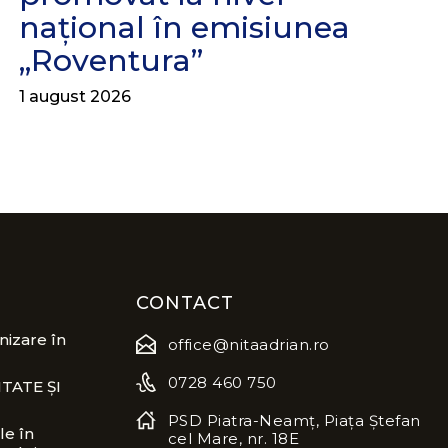
național în emisiunea
„Roventura”
1 august 2026
CONTACT
izare în
office@nitaadrian.ro
0728 460 750
TATE ȘI
PSD Piatra-Neamț, Piața Ștefan
le în
cel Mare, nr. 18E