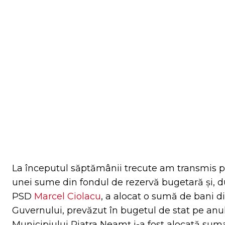
Facebook
Tw
ACȚIUNE
La începutul săptămânii trecute am transmis p
unei sume din fondul de rezervă bugetară și, d
PSD
Marcel Ciolacu
, a alocat o sumă de bani d
Guvernului, prevăzut în bugetul de stat pe anu
Municipiului Piatra Neamț i-a fost alocată suma