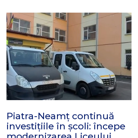
Piatra-Neamț continuă
investițiile în școli: începe
modernizarea Liceului