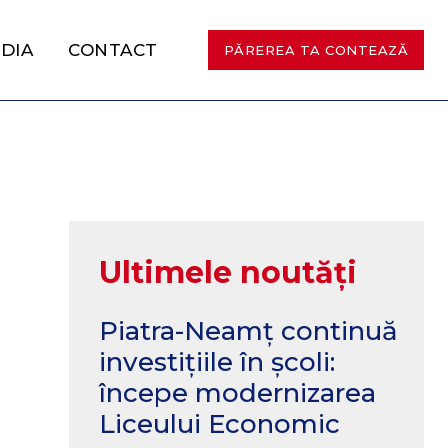
DIA
CONTACT
PĂREREA TA CONTEAZĂ
Ultimele noutăți
Piatra-Neamț continuă
investițiile în școli:
începe modernizarea
Liceului Economic