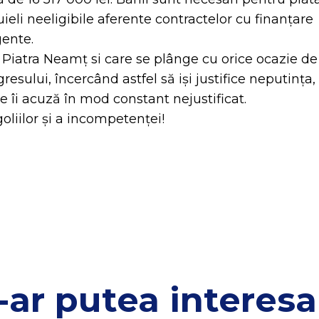
ieli neeligibile aferente contractelor cu finanţare
gente.
 Piatra Neamț si care se plânge cu orice ocazie de
resului, încercând astfel să iși justifice neputința,
e îi acuză în mod constant nejustificat.
oliilor și a incompetenței!
-ar putea interesa 