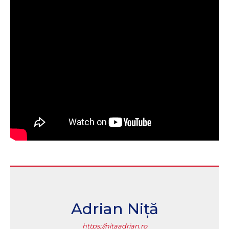
Adrian Niță
https://nitaadrian.ro