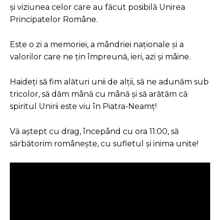
și viziunea celor care au făcut posibilă Unirea
Principatelor Române.
Este o zi a memoriei, a mândriei naționale și a
valorilor care ne țin împreună, ieri, azi și mâine.
Haideți să fim alături unii de alții, să ne adunăm sub
tricolor, să dăm mână cu mână și să arătăm că
spiritul Unirii este viu în Piatra-Neamț!
Vă aștept cu drag, începând cu ora 11:00, să
sărbătorim românește, cu sufletul și inima unite!