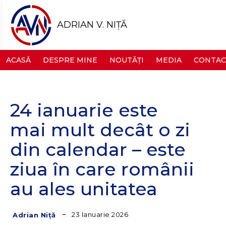
ADRIAN V. NIȚĂ
ACASĂ
DESPRE MINE
NOUTĂȚI
MEDIA
CONTAC
24 ianuarie este
mai mult decât o zi
din calendar – este
ziua în care românii
au ales unitatea
23 Ianuarie 2026
Adrian Niță