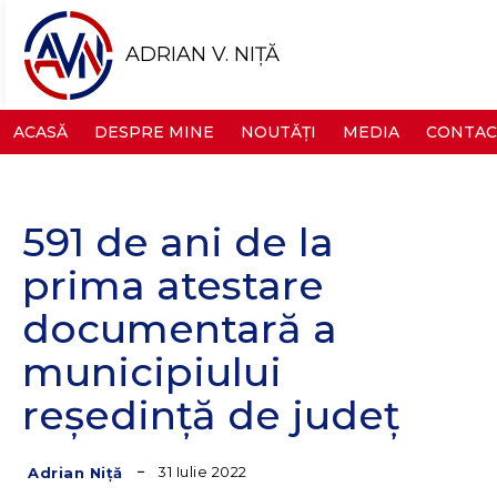
ADRIAN V. NIȚĂ
ACASĂ
DESPRE MINE
NOUTĂȚI
MEDIA
CONTAC
591 de ani de la
prima atestare
documentară a
municipiului
reședință de județ
31 Iulie 2022
Adrian Niță