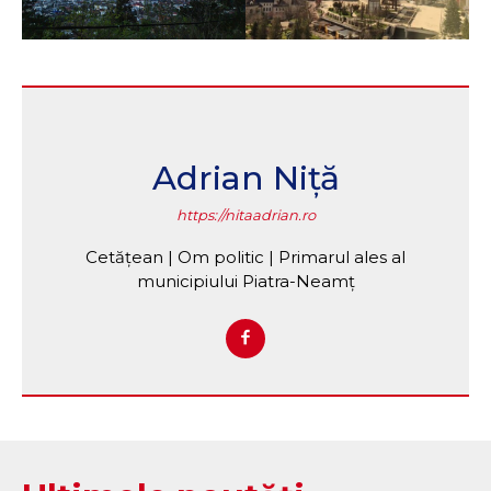
Adrian Niță
https://nitaadrian.ro
Cetățean | Om politic | Primarul ales al
municipiului Piatra-Neamț