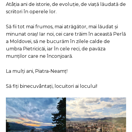
Atâția ani de istorie, de evoluție, de viață lăudată de
scriitori în operele lor.
Să fii tot mai frumos, mai atrăgător, mai lăudat și
minunat oraș! Iar noi, cei care trăim în această Perlă
a Moldovei, să ne bucurăm în zilele calde de
umbra Pietricicăi, iar în cele reci, de pavăza
munților care ne înconjoară.
La mulți ani, Piatra-Neamț!
Să fiți binecuvântați, locuitori ai locului!