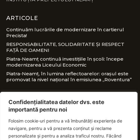
ARTICOLE
Continuăm lucrările de modernizare în cartierul
Precista!
RESPONSABILITATE, SOLIDARITATE ȘI RESPECT
FAȚĂ DE OAMENI
Piatra-Neamț continuă investițiile în școli: începe
modernizarea Liceului Economic
Piatra-Neamț, în lumina reflectoarelor: orașul este
promovat la nivel național în emisiunea „Roventura”
CONTACT
Confidențialitatea datelor dvs. este
importantă pentru noi
office@nitaadrian.ro
Folosim cookie-uri pentru a vă îmbunătăți experiența de
0728 460 750
navigare, pentru a vă prezenta conținut și reclame
PSD Piatra-Neamț, Piața Ștefan cel Mare, nr.
personalizate și pentru a analiza traficul nostru. Făcând