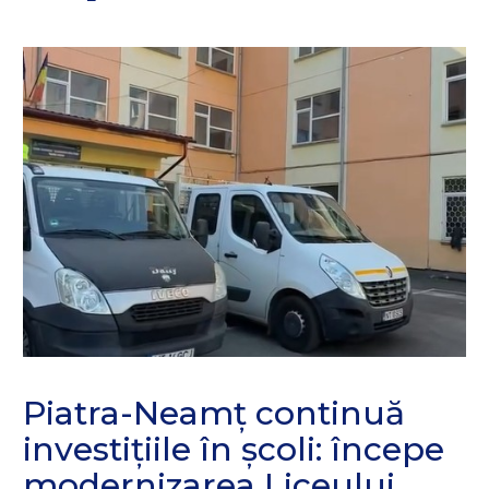
Piatra-Neamț continuă
investițiile în școli: începe
modernizarea Liceului