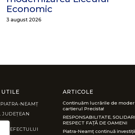
Economic
3 august 2026
 UTILE
ARTICOLE
Continuăm lucrările de modern
 PIATRA-NEAMȚ
cartierul Precista!
L JUDEȚEAN
RESPONSABILITATE, SOLIDARI
RESPECT FAȚĂ DE OAMENI
A PREFECTULUI
Piatra-Neamț continuă investiții