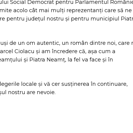
idului Social Democrat pentru Parlamentul Românie
mite acolo cât mai mulți reprezentanți care să ne
 pentru județul nostru și pentru municipiul Piat
duși de un om autentic, un român dintre noi, care 
Marcel Ciolacu și
am încredere că, așa cum a
țului și Piatra Neamț, la fel va face și în
erile locale și vă cer susținerea în continuare,
șul nostru are nevoie.