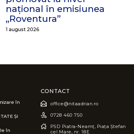
național în emisiunea
„Roventura”
1 august 2026
CONTACT
izare în
office@nitaadrian.ro
0728 460 750
TATE ȘI
PSD Piatra-Neamț, Piața Ștefan
le în
cel Mare, nr. 18E