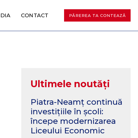
DIA
CONTACT
PĂREREA TA CONTEAZĂ
Ultimele noutăți
Piatra-Neamț continuă
investițiile în școli:
începe modernizarea
Liceului Economic