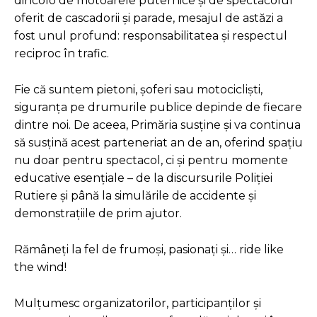
dincolo de motoarele puternice și de spectacolul
oferit de cascadorii și parade, mesajul de astăzi a
fost unul profund: responsabilitatea și respectul
reciproc în trafic.
Fie că suntem pietoni, șoferi sau motocicliști,
siguranța pe drumurile publice depinde de fiecare
dintre noi. De aceea, Primăria susține și va continua
să susțină acest parteneriat an de an, oferind spațiu
nu doar pentru spectacol, ci și pentru momente
educative esențiale – de la discursurile Poliției
Rutiere și până la simulările de accidente și
demonstrațiile de prim ajutor.
Rămâneți la fel de frumoși, pasionați și… ride like
the wind!
Mulțumesc organizatorilor, participanților și