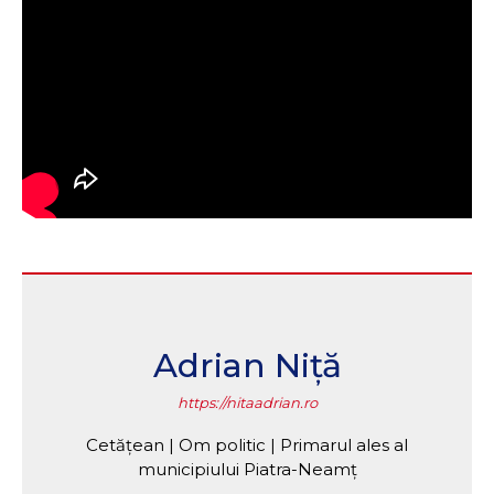
Adrian Niță
https://nitaadrian.ro
Cetățean | Om politic | Primarul ales al
municipiului Piatra-Neamț