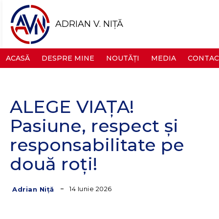
ADRIAN V. NIȚĂ
ACASĂ
DESPRE MINE
NOUTĂȚI
MEDIA
CONTAC
ALEGE VIAȚA!
Pasiune, respect și
responsabilitate pe
două roți!
14 Iunie 2026
Adrian Niță