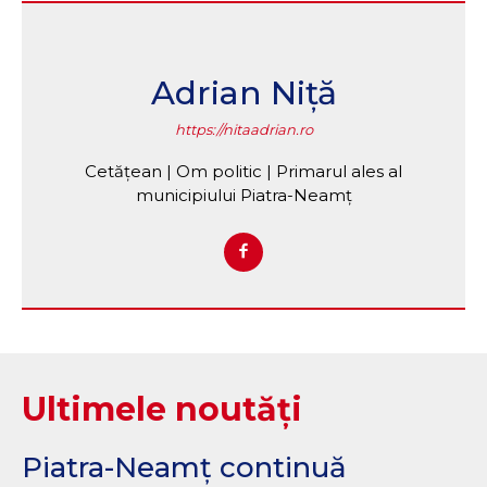
Adrian Niță
https://nitaadrian.ro
Cetățean | Om politic | Primarul ales al
municipiului Piatra-Neamț
Ultimele noutăți
Piatra-Neamț continuă