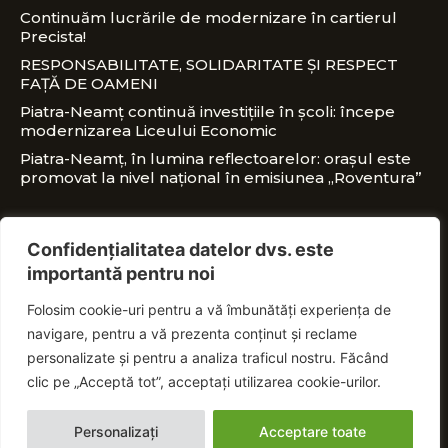
Continuăm lucrările de modernizare în cartierul
Precista!
RESPONSABILITATE, SOLIDARITATE ȘI RESPECT
FAȚĂ DE OAMENI
Piatra-Neamț continuă investițiile în școli: începe
modernizarea Liceului Economic
Piatra-Neamț, în lumina reflectoarelor: orașul este
promovat la nivel național în emisiunea „Roventura”
CONTACT
Confidențialitatea datelor dvs. este
importantă pentru noi
office@nitaadrian.ro
Folosim cookie-uri pentru a vă îmbunătăți experiența de
0728 460 750
navigare, pentru a vă prezenta conținut și reclame
PSD Piatra-Neamț, Piața Ștefan cel Mare, nr.
personalizate și pentru a analiza traficul nostru. Făcând
18E
clic pe „Acceptă tot”, acceptați utilizarea cookie-urilor.
Personalizați
Acceptare toate
© Vasile-Adrian Niță