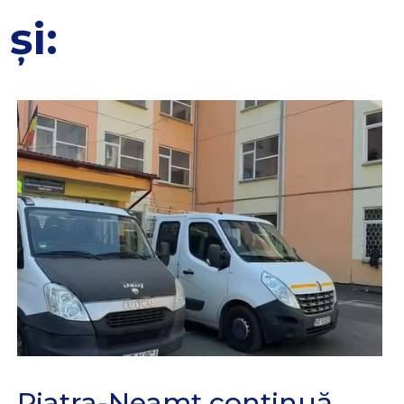
și:
Piatra-Neamț continuă