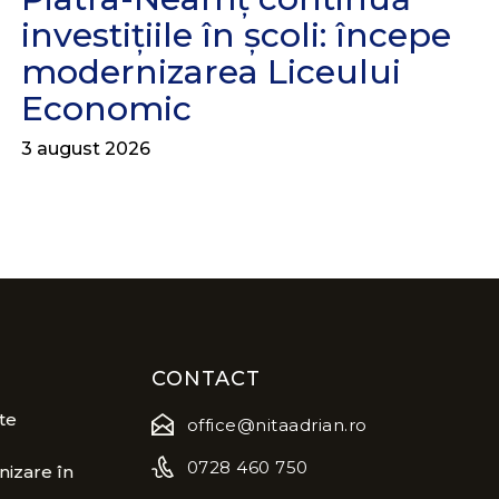
investițiile în școli: începe
modernizarea Liceului
Economic
3 august 2026
CONTACT
te
office@nitaadrian.ro
0728 460 750
izare în