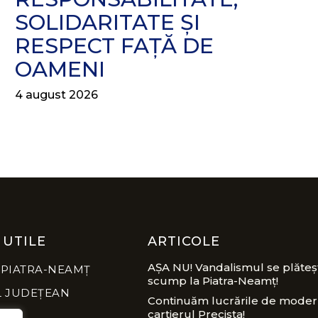
SOLIDARITATE ȘI
RESPECT FAȚĂ DE
OAMENI
4 august 2026
 UTILE
ARTICOLE
AȘA NU! Vandalismul se plăteș
 PIATRA-NEAMȚ
scump la Piatra-Neamț!
L JUDEȚEAN
Continuăm lucrările de modern
cartierul Precista!