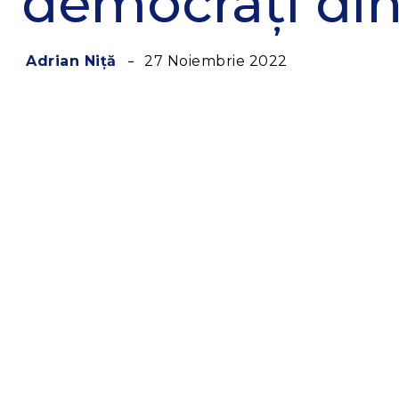
democrați di
27 Noiembrie 2022
Adrian Niță