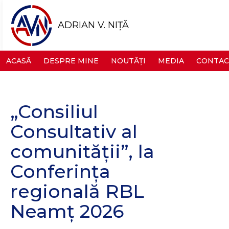
ADRIAN V. NIȚĂ
ACASĂ
DESPRE MINE
NOUTĂȚI
MEDIA
CONTAC
„Consiliul
Consultativ al
comunității”, la
Conferința
regională RBL
Neamț 2026