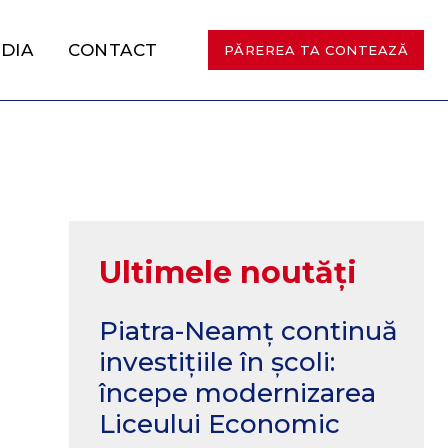
DIA
CONTACT
PĂREREA TA CONTEAZĂ
Ultimele noutăți
Piatra-Neamț continuă
investițiile în școli:
începe modernizarea
Liceului Economic