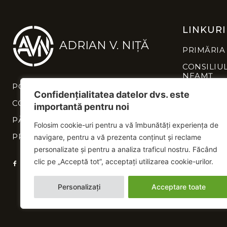
LINKURI
ADRIAN V. NIȚĂ
PRIMĂRIA
CONSILIU
NEAMȚ
POLITICĂ DE CONFIDENȚIALITATE
INSTITUȚI
Confidențialitatea datelor dvs. este
NEAMȚ
CONTACT
importantă pentru noi
PĂREREA TA CONTEAZĂ
Folosim cookie-uri pentru a vă îmbunătăți experiența de
PROIECTE
navigare, pentru a vă prezenta conținut și reclame
personalizate și pentru a analiza traficul nostru. Făcând
clic pe „Acceptă tot”, acceptați utilizarea cookie-urilor.
Personalizați
Acceptare toate