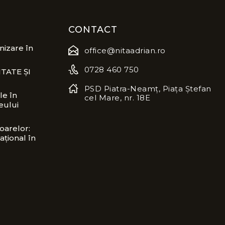
CONTACT
izare în
office@nitaadrian.ro
0728 460 750
TATE ȘI
PSD Piatra-Neamț, Piața Ștefan
le în
cel Mare, nr. 18E
eului
oarelor:
ațional în