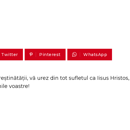
Twitter
Pinterest
WhatsApp
tinătății, vă urez din tot sufletul ca Iisus Hristos,
le voastre!