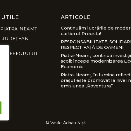
 UTILE
ARTICOLE
Continuăm lucrările de modern
 PIATRA-NEAMȚ
cartierul Precista!
L JUDEȚEAN
RESPONSABILITATE, SOLIDARI
RESPECT FAȚĂ DE OAMENI
A PREFECTULUI
Piatra-Neamț continuă investiții
școli: începe modernizarea Lic
Economic
Piatra-Neamț, în lumina reflect
orașul este promovat la nivel n
emisiunea „Roventura”
© Vasile-Adrian Niță