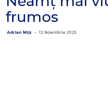
Neamț mai viu
frumos
12 Noiembrie 2025
Adrian Niță