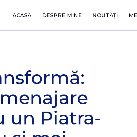
ACASĂ
DESPRE MINE
NOUTĂȚI
ME
ransformă:
amenajare
 un Piatra-