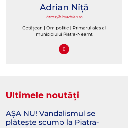
Adrian Niță
https://nitaadrian.ro
Cetățean | Om politic | Primarul ales al
municipiului Piatra-Neamț
Ultimele noutăți
AȘA NU! Vandalismul se
plătește scump la Piatra-