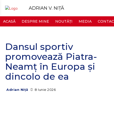
ADRIAN V. NIȚĂ
ACASĂ
DESPRE MINE
NOUTĂȚI
MEDIA
CONTAC
Dansul sportiv
promovează Piatra-
Neamț în Europa și
dincolo de ea
8 Iunie 2026
Adrian Niță