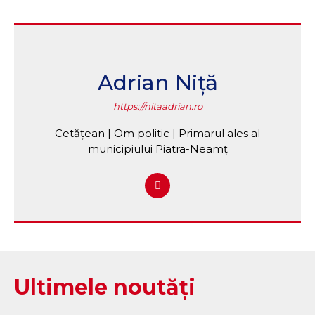
Adrian Niță
https://nitaadrian.ro
Cetățean | Om politic | Primarul ales al
municipiului Piatra-Neamț
Ultimele noutăți