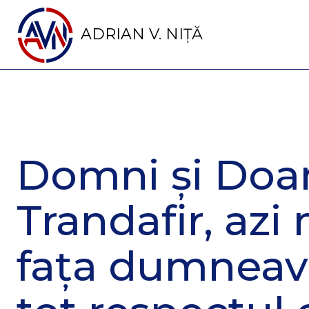
ADRIAN V. NIȚĂ
Domni și Do
Trandafir, azi 
fața dumneav