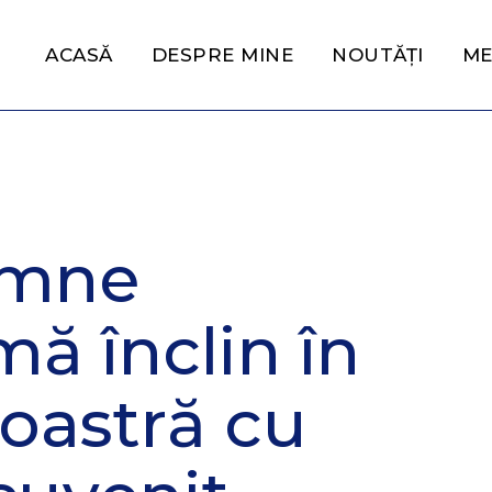
ACASĂ
DESPRE MINE
NOUTĂȚI
ME
amne
mă înclin în
oastră cu