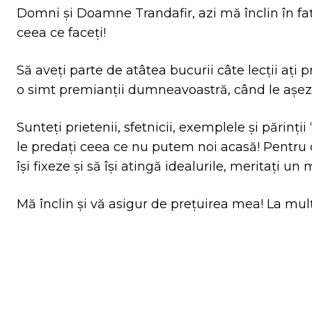
Domni și Doamne Trandafir, azi mă înclin în f
ceea ce faceți!
Să aveți parte de atâtea bucurii câte lecții ați p
o simt premianții dumneavoastră, când le așeza
Sunteți prietenii, sfetnicii, exemplele și părinți
le predați ceea ce nu putem noi acasă! Pentru dra
își fixeze și să își atingă idealurile, meritați
Mă înclin și vă asigur de prețuirea mea! La mulț