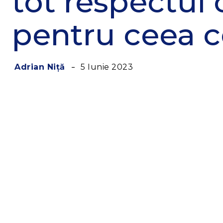
tot respectul 
pentru ceea ce
5 Iunie 2023
Adrian Niță