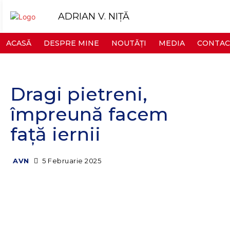
ADRIAN V. NIȚĂ
ACASĂ
DESPRE MINE
NOUTĂȚI
MEDIA
CONTAC
Dragi pietreni,
împreună facem
față iernii
5 Februarie 2025
AVN