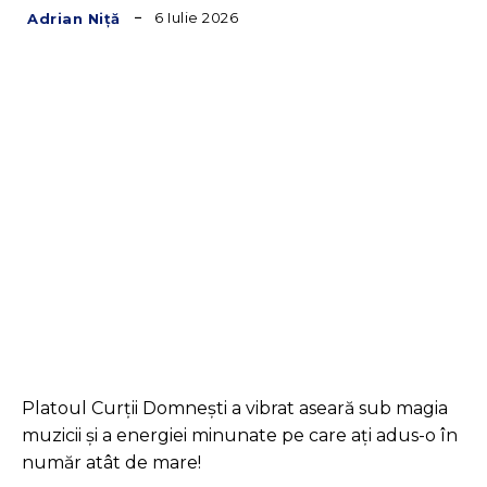
6 Iulie 2026
Adrian Niță
Facebook
Twitter
Pinterest
Platoul Curții Domnești a vibrat aseară sub magia
muzicii și a energiei minunate pe care ați adus-o în
număr atât de mare!