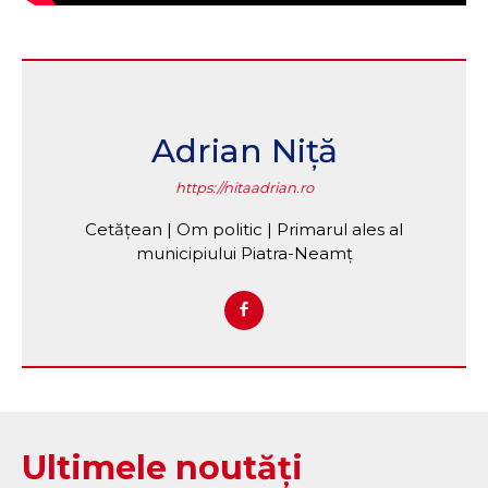
Adrian Niță
https://nitaadrian.ro
Cetățean | Om politic | Primarul ales al
municipiului Piatra-Neamț
Ultimele noutăți