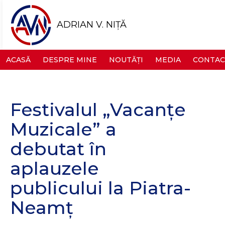
ADRIAN V. NIȚĂ
ACASĂ
DESPRE MINE
NOUTĂȚI
MEDIA
CONTAC
Festivalul „Vacanțe
Muzicale” a
debutat în
aplauzele
publicului la Piatra-
Neamț