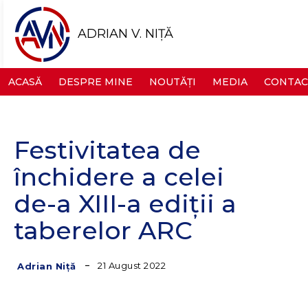
ADRIAN V. NIȚĂ
ACASĂ
DESPRE MINE
NOUTĂȚI
MEDIA
CONTAC
Festivitatea de
închidere a celei
de-a XIII-a ediții a
taberelor ARC
21 August 2022
Adrian Niță