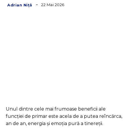
22 Mai 2026
Adrian Niță
Facebook
Twitter
Pinterest
Unul dintre cele mai frumoase beneficii ale
funcției de primar este acela de a putea reîncărca,
an de an, energia și emoția pură a tinereții.