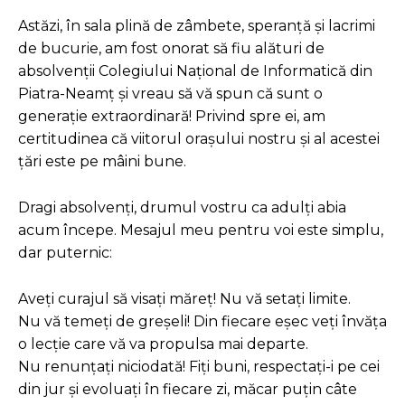
Astăzi, în sala plină de zâmbete, speranță și lacrimi
de bucurie, am fost onorat să fiu alături de
absolvenții Colegiului Național de Informatică din
Piatra-Neamț și vreau să vă spun că sunt o
generație extraordinară! Privind spre ei, am
certitudinea că viitorul orașului nostru și al acestei
țări este pe mâini bune.
Dragi absolvenți, drumul vostru ca adulți abia
acum începe. Mesajul meu pentru voi este simplu,
dar puternic:
Aveți curajul să visați măreț! Nu vă setați limite.
Nu vă temeți de greșeli! Din fiecare eșec veți învăța
o lecție care vă va propulsa mai departe.
Nu renunțați niciodată! Fiți buni, respectați-i pe cei
din jur și evoluați în fiecare zi, măcar puțin câte