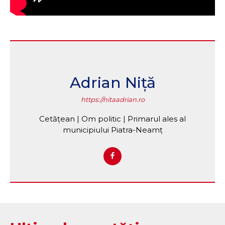
Adrian Niță
https://nitaadrian.ro
Cetățean | Om politic | Primarul ales al
municipiului Piatra-Neamț