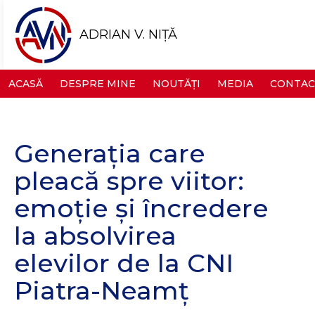
ADRIAN V. NIȚĂ
ACASĂ
DESPRE MINE
NOUTĂȚI
MEDIA
CONTAC
Generația care
pleacă spre viitor:
emoție și încredere
la absolvirea
elevilor de la CNI
Piatra-Neamț