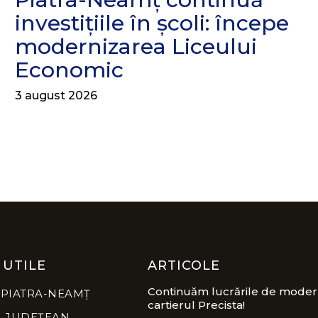
investițiile în școli: începe
modernizarea Liceului
Economic
3 august 2026
 UTILE
ARTICOLE
Continuăm lucrările de modern
 PIATRA-NEAMȚ
cartierul Precista!
L JUDEȚEAN