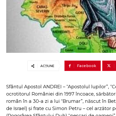
Facebook
ACȚIUNE
Sfântul Apostol ANDREI – “Apostolul lupilor”, “C
ocrotitorul României din 1997 încoace, sărbător
român în a 30-a zi a lui “Brumar”, născut în Bet
de Israel) şi frate cu Simon Petru – cel arzător 
(Pogorârea
Sfântului Duh) “pescari de oameni”