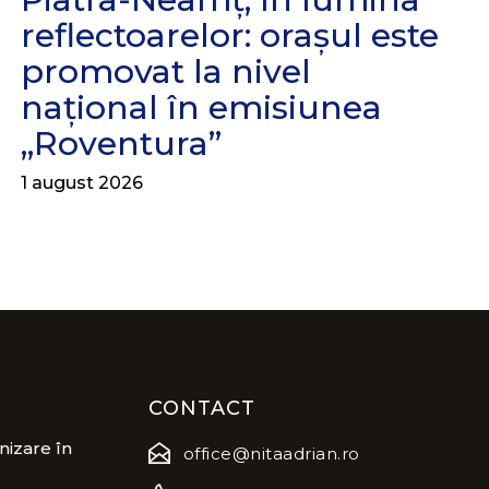
reflectoarelor: orașul este
promovat la nivel
național în emisiunea
„Roventura”
1 august 2026
CONTACT
izare în
office@nitaadrian.ro