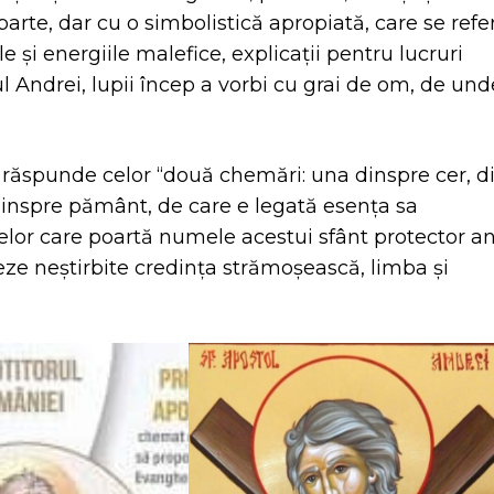
 parte, dar cu o simbolistică apropiată, care se refe
e și energiile malefice, explicaţii pentru lucruri
ul Andrei, lupii încep a vorbi cu grai de om, de und
ân răspunde celor “două chemări: una dinspre cer, d
a dinspre pământ, de care e legată esenţa sa
celor care poartă numele acestui sfânt protector an
reze neştirbite credinţa strămoşească, limba şi