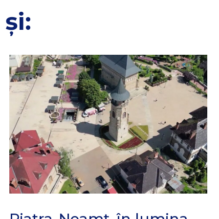
și:
Piatra-Neamț, în lumina