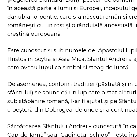
în această parte a lumii şi Europei, începutul 
danubiano-pontic, care s-a născut român şi creşt
româneşti cu un rost şi o rânduială ancestrală in
creştină europeană.
Este cunoscut şi sub numele de “Apostolul lupi
Hristos în Scytia și Asia Mică, Sfântul Andrei a a
care aveau lupul ca simbol și steag de luptă.
De asemenea, conform tradiţiei (păstrată şi în 
sfântului) se spune că un lup care a stat alătu
sub stăpânire romană, l-ar fi ajutat şi pe Sfân
o peşteră din Dobrogea, de unde şi-a continuat
Sărbătoarea Sfântului Andrei – cunoscută în c
Cap-de-Iarnă” sau “Gadinetul Şchiop” – este însoţ