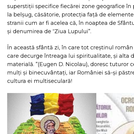
superstiţii specifice fiecărei zone geografice în
la belşug, căsătorie, protecţia faţă de elementel
stranii cum ar fi acelea că, în noaptea de Sfânt
şi denumirea de “Ziua Lupului”.
În această sfântă zi, în care tot creştinul rom
care decurge întreaga lui spiritualitate, şi alt
materială. ”(Eugen D. Nicolau), doresc tuturor 
mulţi şi binecuvântaţi, iar României să-şi păst
cultura ei multiseculară!