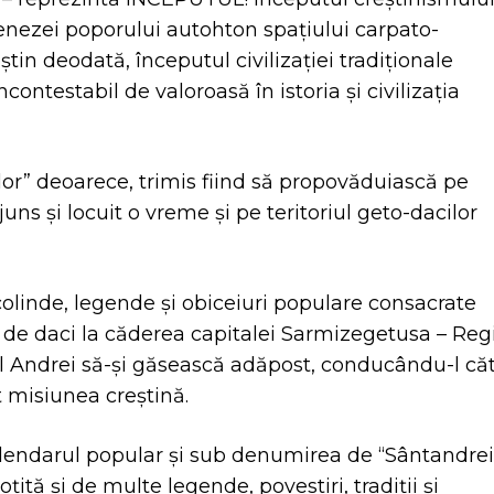
genezei poporului autohton spaţiului carpato-
in deodată, începutul civilizaţiei tradiţionale
contestabil de valoroasă în istoria şi civilizaţia
lor” deoarece, trimis fiind să propovăduiască pe
juns şi locuit o vreme şi pe teritoriul geto-dacilor
colinde, legende şi obiceiuri populare consacrate
ri de daci la căderea capitalei Sarmizegetusa – Reg
tul Andrei să-și găsească adăpost, conducându-l că
 misiunea creştină.
alendarul popular şi sub denumirea de “Sântandrei
ită şi de multe legende, povestiri, tradiţii şi