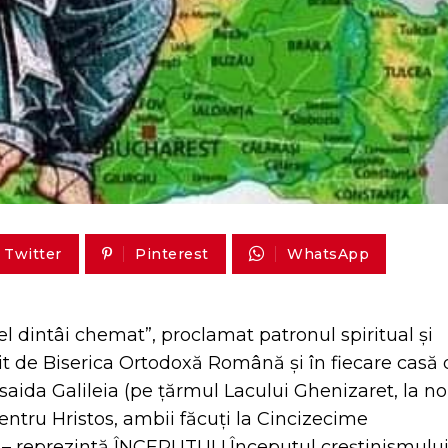
Twitter
Pinterest
WhatsApp
el dintâi chemat”, proclamat patronul spiritual și
it de Biserica Ortodoxă Română şi în fiecare casă
saida Galileia (pe ţărmul Lacului Ghenizaret, la n
pentru Hristos, ambii făcuţi la Cincizecime
 – reprezintă ÎNCEPUTUL! Începutul creştinismulu