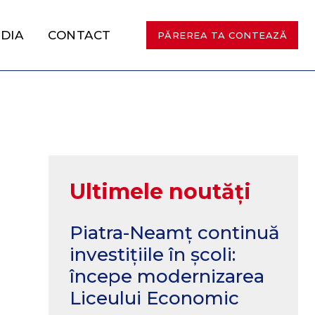
DIA
CONTACT
PĂREREA TA CONTEAZĂ
Ultimele noutăți
Piatra-Neamț continuă
investițiile în școli:
începe modernizarea
Liceului Economic