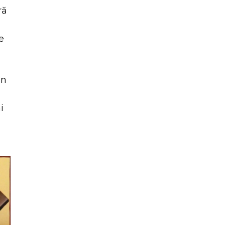
ră
e
in
i