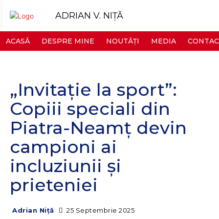
ADRIAN V. NIȚĂ
ACASĂ
DESPRE MINE
NOUTĂȚI
MEDIA
CONTAC
„Invitație la sport”:
Copiii speciali din
Piatra-Neamț devin
campioni ai
incluziunii și
prieteniei
25 Septembrie 2025
Adrian Niță