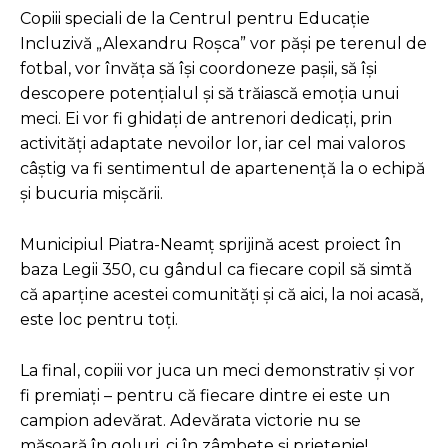
Copiii speciali de la Centrul pentru Educație
Incluzivă „Alexandru Roșca” vor păși pe terenul de
fotbal, vor învăța să își coordoneze pașii, să își
descopere potențialul și să trăiască emoția unui
meci. Ei vor fi ghidați de antrenori dedicați, prin
activități adaptate nevoilor lor, iar cel mai valoros
câștig va fi sentimentul de apartenență la o echipă
și bucuria mișcării.
Municipiul Piatra-Neamț sprijină acest proiect în
baza Legii 350, cu gândul ca fiecare copil să simtă
că aparține acestei comunități și că aici, la noi acasă,
este loc pentru toți.
La final, copiii vor juca un meci demonstrativ și vor
fi premiați – pentru că fiecare dintre ei este un
campion adevărat. Adevărata victorie nu se
măsoară în goluri, ci în zâmbete și prietenie!