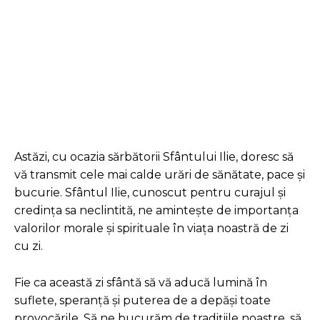
Facebook
Twitter
Pinterest
Astăzi, cu ocazia sărbătorii Sfântului Ilie, doresc să
vă transmit cele mai calde urări de sănătate, pace și
bucurie. Sfântul Ilie, cunoscut pentru curajul și
credința sa neclintită, ne amintește de importanța
valorilor morale și spirituale în viața noastră de zi
cu zi.
Fie ca această zi sfântă să vă aducă lumină în
suflete, speranță și puterea de a depăși toate
provocările. Să ne bucurăm de tradițiile noastre, să