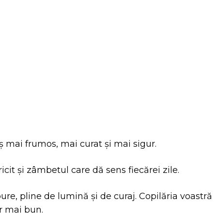
itter
Pinterest
WhatsApp
ș mai frumos, mai curat și mai sigur.
ricit și zâmbetul care dă sens fiecărei zile.
pure, pline de lumină și de curaj. Copilăria voastră
r mai bun.