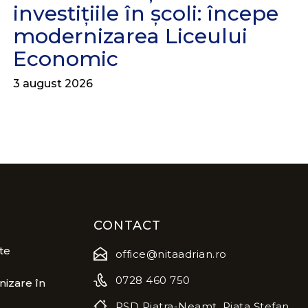
investițiile în școli: începe
modernizarea Liceului
Economic
3 august 2026
CONTACT
te
office@nitaadrian.ro
0728 460 750
izare în
PSD Piatra-Neamț, Piața Ștefan