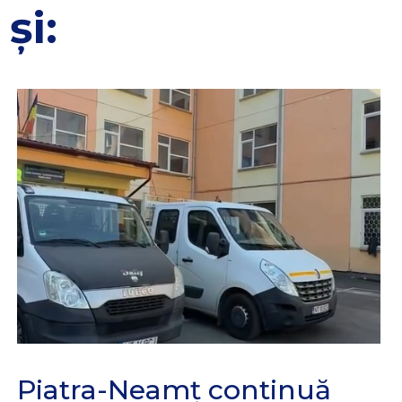
și:
Piatra-Neamț continuă