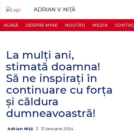
ADRIAN V. NIȚĂ
ACASĂ
DESPRE MINE
NOUTĂȚI
MEDIA
CONTAC
La mulți ani,
stimată doamna!
Să ne inspirați în
continuare cu forța
și căldura
dumneavoastră!
31 Ianuarie 2024
Adrian Niță