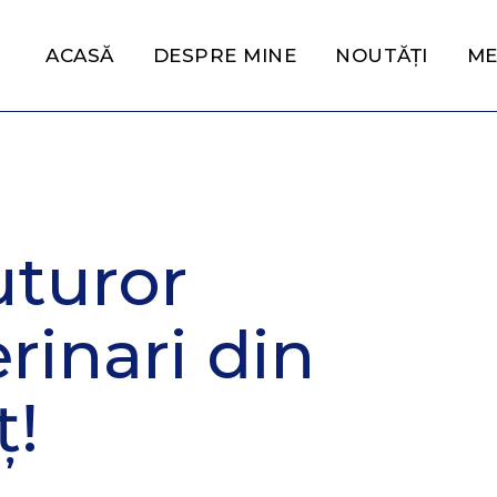
ACASĂ
DESPRE MINE
NOUTĂȚI
ME
uturor
rinari din
ț!