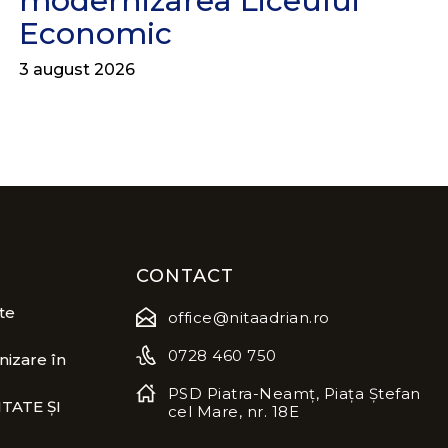
modernizarea Liceului
Economic
3 august 2026
CONTACT
te
office@nitaadrian.ro
0728 460 750
izare în
PSD Piatra-Neamț, Piața Ștefan
TATE ȘI
cel Mare, nr. 18E