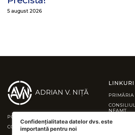
Precista!
5 august 2026
LINKURI
ADRIAN V. NIȚĂ
PRIMĂRIA
CONSILIU
NEAMȚ
POLITICĂ DE CONFIDENȚIALITATE
INSTITUȚI
Confidențialitatea datelor dvs. este
NEAMȚ
CONTACT
importantă pentru noi