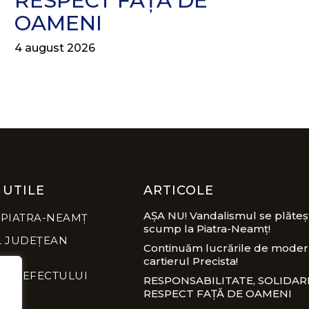
RESPECT FAȚĂ DE
OAMENI
4 august 2026
 UTILE
ARTICOLE
AȘA NU! Vandalismul se plăteș
 PIATRA-NEAMȚ
scump la Piatra-Neamț!
L JUDEȚEAN
Continuăm lucrările de modern
cartierul Precista!
A PREFECTULUI
RESPONSABILITATE, SOLIDARI
RESPECT FAȚĂ DE OAMENI