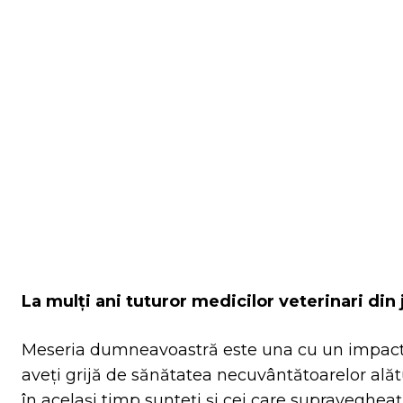
Facebook
Tw
ACȚIUNE
La mulți ani tuturor medicilor veterinari din
Meseria dumneavoastră este una cu un impact d
aveți grijă de sănătatea necuvântătoarelor alătu
în același timp sunteți și cei care supraveghea