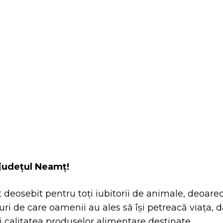
itter
Pinterest
WhatsApp
 județul Neamț!
eosebit pentru toți iubitorii de animale, deoare
ri de care oamenii au ales să își petreacă viața, d
ți calitatea produselor alimentare destinate