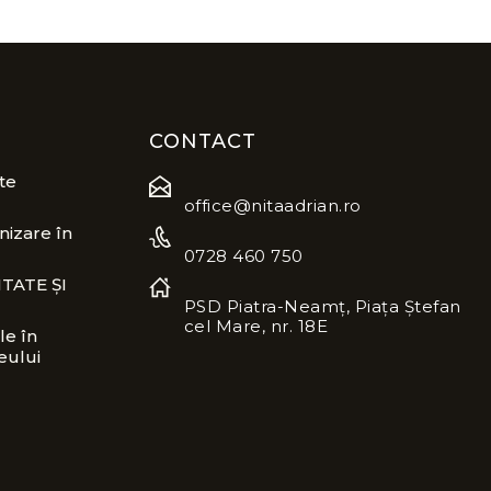
CONTACT
te
office@nitaadrian.ro
izare în
0728 460 750
TATE ȘI
PSD Piatra-Neamț, Piața Ștefan
cel Mare, nr. 18E
le în
eului