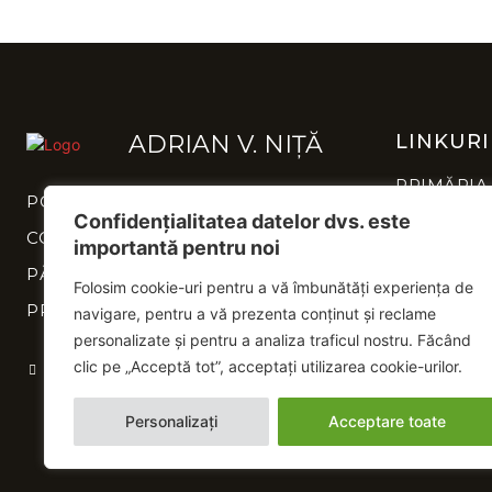
ADRIAN V. NIȚĂ
LINKURI
PRIMĂRIA
POLITICĂ DE CONFIDENȚIALITATE
Confidențialitatea datelor dvs. este
CONSILIU
CONTACT
NEAMȚ
importantă pentru noi
PĂREREA TA CONTEAZĂ
INSTITUȚI
Folosim cookie-uri pentru a vă îmbunătăți experiența de
NEAMȚ
PROIECTE
navigare, pentru a vă prezenta conținut și reclame
personalizate și pentru a analiza traficul nostru. Făcând
clic pe „Acceptă tot”, acceptați utilizarea cookie-urilor.
Personalizați
Acceptare toate