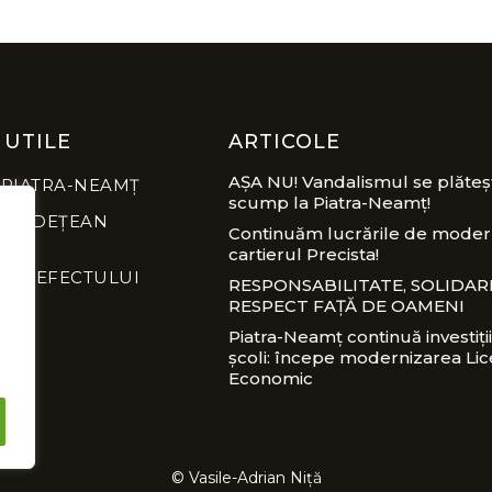
 UTILE
ARTICOLE
AȘA NU! Vandalismul se plăteș
 PIATRA-NEAMȚ
scump la Piatra-Neamț!
L JUDEȚEAN
Continuăm lucrările de modern
cartierul Precista!
A PREFECTULUI
RESPONSABILITATE, SOLIDARI
RESPECT FAȚĂ DE OAMENI
Piatra-Neamț continuă investiții
școli: începe modernizarea Lic
Economic
© Vasile-Adrian Niță