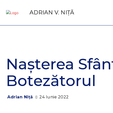
ADRIAN V. NIȚĂ
Nașterea Sfân
Botezătorul
24 Iunie 2022
Adrian Niță