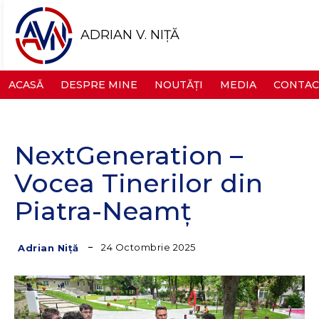
ADRIAN V. NIȚĂ
ACASĂ
DESPRE MINE
NOUTĂȚI
MEDIA
CONTAC
NextGeneration –
Vocea Tinerilor din
Piatra-Neamț
24 Octombrie 2025
Adrian Niță