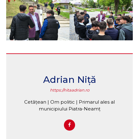
Adrian Niță
https://nitaadrian.ro
Cetățean | Om politic | Primarul ales al
municipiului Piatra-Neamț