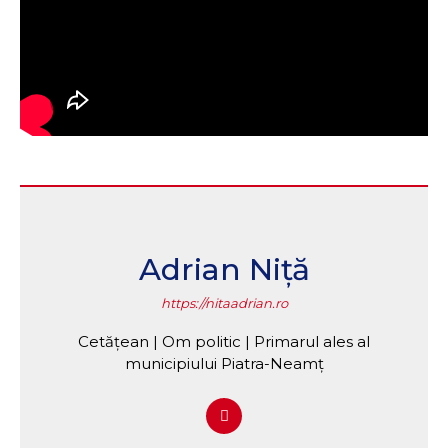
Adrian Niță
https://nitaadrian.ro
Cetățean | Om politic | Primarul ales al
municipiului Piatra-Neamț