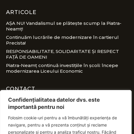
ARTICOLE
AȘA NU! Vandalismul se plătește scump la Piatra-
Neamț!
Continuăm lucrările de modernizare în cartierul
Precista!
RESPONSABILITATE, SOLIDARITATE ȘI RESPECT
FAȚĂ DE OAMENI
Piatra-Neamț continuă investițiile în școli: începe
modernizarea Liceului Economic
CONTACT
Confidențialitatea datelor dvs. este
office@nitaadrian.ro
importantă pentru noi
Folosim cookie-uri pentru a vă îmbunătăți experiența de
0728 460 750
navigare, pentru a vă prezenta conținut și reclame
personalizate și pentru a analiza traficul nostru. Făcând
PSD Piatra-Neamț, Piața Ștefan cel Mare, nr.