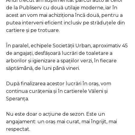
Anul trecut am suplimentat parcul auto al celor
de la Publiserv cu două utilaje moderne, iar în
acest an vom mai achiziționa încă două, pentru a
putea interveni eficient inclusiv pe străduțele din
cartiere și pe trotuare.
În paralel, echipele Societății Urban, aproximativ 45
de angajați, desfășoară lucrări de toaletare a
arborilor și igienizare a spațiilor verzi, în fiecare
săptămână, de luni până vineri.
După finalizarea acestor lucrări în oraș, vom
continua curățenia și în cartierele Văleni și
Speranța.
Nu este doar o acțiune de sezon. Este un
angajament: un oraș mai curat, mai îngrijit, mai
respectat.