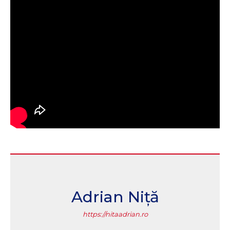
Adrian Niță
https://nitaadrian.ro