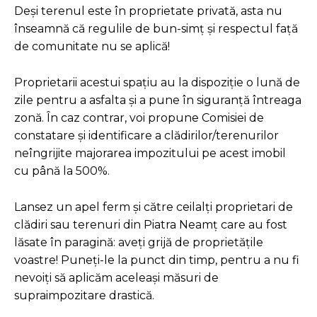
Deși terenul este în proprietate privată, asta nu
înseamnă că regulile de bun-simț și respectul față
de comunitate nu se aplică!
Proprietarii acestui spațiu au la dispoziție o lună de
zile pentru a asfalta și a pune în siguranță întreaga
zonă. În caz contrar, voi propune Comisiei de
constatare și identificare a clădirilor/terenurilor
neîngrijite majorarea impozitului pe acest imobil
cu până la 500%.
Lansez un apel ferm și către ceilalți proprietari de
clădiri sau terenuri din Piatra Neamț care au fost
lăsate în paragină: aveți grijă de proprietățile
voastre! Puneți-le la punct din timp, pentru a nu fi
nevoiți să aplicăm aceleași măsuri de
supraimpozitare drastică.