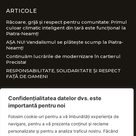
ARTICOLE
Răcoare, grijă și respect pentru comunitate: Primul
culoar climatic inteligent din țară este funcțional la
Piatra-Neamț!
AȘA NU! Vandalismul se plătește scump la Piatra-
Neamț!
Continuăm lucrările de modernizare în cartierul
Precista!
RESPONSABILITATE, SOLIDARITATE ȘI RESPECT
FAȚĂ DE OAMENI
CONTACT
Confidențialitatea datelor dvs. este
importantă pentru noi
office@nitaadrian.ro
Folosim cookie-uri pentru a vă îmbunătăți experiența de
0728 460 750
navigare, pentru a vă prezenta conținut și reclame
PSD Piatra-Neamț, Piața Ștefan cel Mare, nr.
personalizate și pentru a analiza traficul nostru. Făcând
18E