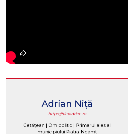
Adrian Niță
https://nitaadrian.ro
Cetățean | Om politic | Primarul ales al
municipiului Piatra-Neamț