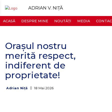
ADRIAN V. NIȚĂ
ACASĂ
DESPRE MINE
NOUTĂȚI
MEDIA
CONTAC
Orașul nostru
merită respect,
indiferent de
proprietate!
18 Mai 2026
Adrian Niță