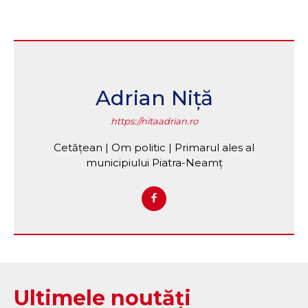
Adrian Niță
https://nitaadrian.ro
Cetățean | Om politic | Primarul ales al
municipiului Piatra-Neamț
Ultimele noutăți