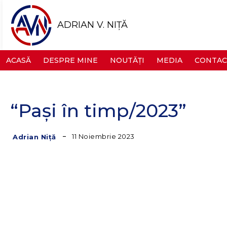
ADRIAN V. NIȚĂ
ACASĂ
DESPRE MINE
NOUTĂȚI
MEDIA
CONTAC
“Pași în timp/2023”
11 Noiembrie 2023
Adrian Niță