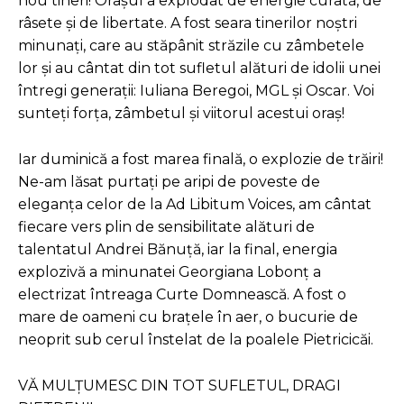
nou tineri! Orașul a explodat de energie curată, de
râsete și de libertate. A fost seara tinerilor noștri
minunați, care au stăpânit străzile cu zâmbetele
lor și au cântat din tot sufletul alături de idolii unei
întregi generații: Iuliana Beregoi, MGL și Oscar. Voi
sunteți forța, zâmbetul și viitorul acestui oraș!
Iar duminică a fost marea finală, o explozie de trăiri!
Ne-am lăsat purtați pe aripi de poveste de
eleganța celor de la Ad Libitum Voices, am cântat
fiecare vers plin de sensibilitate alături de
talentatul Andrei Bănuță, iar la final, energia
explozivă a minunatei Georgiana Lobonț a
electrizat întreaga Curte Domnească. A fost o
mare de oameni cu brațele în aer, o bucurie de
neoprit sub cerul înstelat de la poalele Pietricicăi.
VĂ MULȚUMESC DIN TOT SUFLETUL, DRAGI