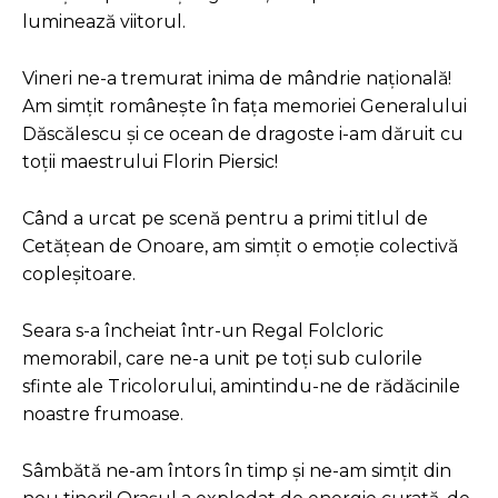
luminează viitorul.
Vineri ne-a tremurat inima de mândrie națională!
Am simțit românește în fața memoriei Generalului
Dăscălescu și ce ocean de dragoste i-am dăruit cu
toții maestrului Florin Piersic!
Când a urcat pe scenă pentru a primi titlul de
Cetățean de Onoare, am simțit o emoție colectivă
copleșitoare.
Seara s-a încheiat într-un Regal Folcloric
memorabil, care ne-a unit pe toți sub culorile
sfinte ale Tricolorului, amintindu-ne de rădăcinile
noastre frumoase.
Sâmbătă ne-am întors în timp și ne-am simțit din