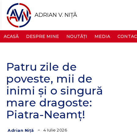
ADRIAN V. NIȚĂ
ACASĂ
DESPRE MINE
NOUTĂȚI
MEDIA
CONTAC
Patru zile de
poveste, mii de
inimi și o singură
mare dragoste:
Piatra-Neamț!
4 Iulie 2026
Adrian Niță