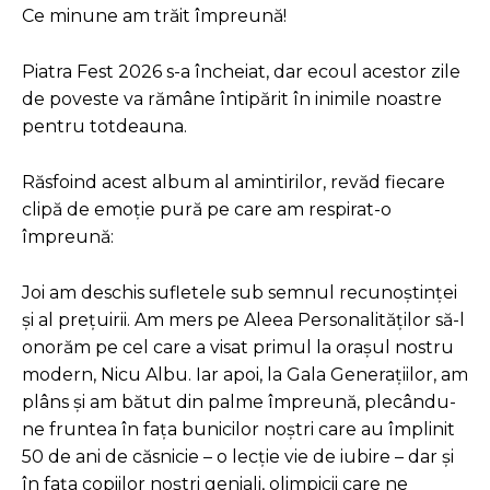
Ce minune am trăit împreună!
Piatra Fest 2026 s-a încheiat, dar ecoul acestor zile
de poveste va rămâne întipărit în inimile noastre
pentru totdeauna.
Răsfoind acest album al amintirilor, revăd fiecare
clipă de emoție pură pe care am respirat-o
împreună:
Joi am deschis sufletele sub semnul recunoștinței
și al prețuirii. Am mers pe Aleea Personalităților să-l
onorăm pe cel care a visat primul la orașul nostru
modern, Nicu Albu. Iar apoi, la Gala Generațiilor, am
plâns și am bătut din palme împreună, plecându-
ne fruntea în fața bunicilor noștri care au împlinit
50 de ani de căsnicie – o lecție vie de iubire – dar și
în fața copiilor noștri geniali, olimpicii care ne