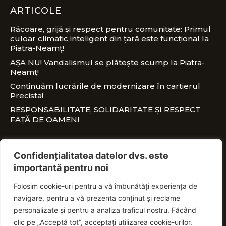
ARTICOLE
Răcoare, grijă și respect pentru comunitate: Primul
culoar climatic inteligent din țară este funcțional la
Piatra-Neamț!
AȘA NU! Vandalismul se plătește scump la Piatra-
Neamț!
Continuăm lucrările de modernizare în cartierul
Precista!
RESPONSABILITATE, SOLIDARITATE ȘI RESPECT
FAȚĂ DE OAMENI
CONTACT
Confidențialitatea datelor dvs. este
importantă pentru noi
office@nitaadrian.ro
Folosim cookie-uri pentru a vă îmbunătăți experiența de
0728 460 750
navigare, pentru a vă prezenta conținut și reclame
PSD Piatra-Neamț, Piața Ștefan cel Mare, nr.
personalizate și pentru a analiza traficul nostru. Făcând
18E
clic pe „Acceptă tot”, acceptați utilizarea cookie-urilor.