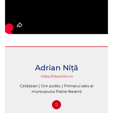
Adrian Niță
https://nitaadrian.ro
Cetățean | Om politic | Primarul ales al
municipiului Piatra-Neamț