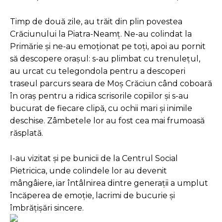
Timp de două zile, au trăit din plin povestea
Crăciunului la Piatra-Neamț. Ne-au colindat la
Primărie și ne-au emoționat pe toți, apoi au pornit
să descopere orașul: s-au plimbat cu trenulețul,
au urcat cu telegondola pentru a descoperi
traseul parcurs seara de Moș Crăciun când coboară
în oraș pentru a ridica scrisorile copiilor și s-au
bucurat de fiecare clipă, cu ochii mari și inimile
deschise. Zâmbetele lor au fost cea mai frumoasă
răsplată.
I-au vizitat și pe bunicii de la Centrul Social
Pietricica, unde colindele lor au devenit
mângâiere, iar întâlnirea dintre generații a umplut
încăperea de emoție, lacrimi de bucurie și
îmbrățișări sincere.