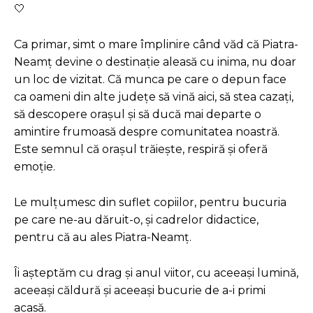
Ca primar, simt o mare împlinire când văd că Piatra-
Neamț devine o destinație aleasă cu inima, nu doar
un loc de vizitat. Că munca pe care o depun face
ca oameni din alte județe să vină aici, să stea cazați,
să descopere orașul și să ducă mai departe o
amintire frumoasă despre comunitatea noastră.
Este semnul că orașul trăiește, respiră și oferă
emoție.
Le mulțumesc din suflet copiilor, pentru bucuria
pe care ne-au dăruit-o, și cadrelor didactice,
pentru că au ales Piatra-Neamț.
Îi așteptăm cu drag și anul viitor, cu aceeași lumină,
aceeași căldură și aceeași bucurie de a-i primi
acasă.