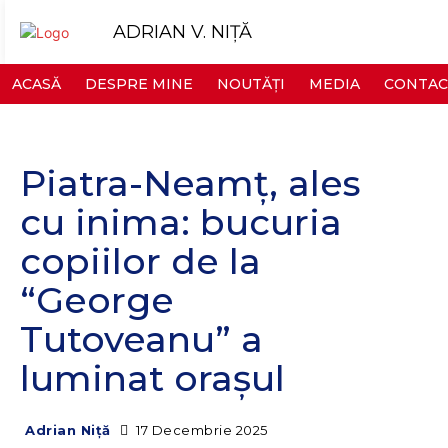
ADRIAN V. NIȚĂ
ACASĂ
DESPRE MINE
NOUTĂȚI
MEDIA
CONTAC
Piatra-Neamț, ales
cu inima: bucuria
copiilor de la
“George
Tutoveanu” a
luminat orașul
17 Decembrie 2025
Adrian Niță