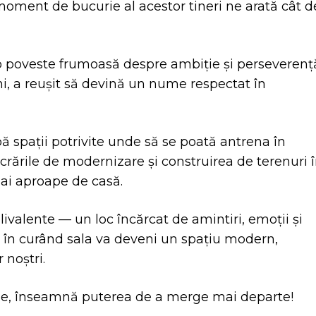
 moment de bucurie al acestor tineri ne arată cât d
 poveste frumoasă despre ambiție și perseverență
ani, a reușit să devină un nume respectat în
bă spații potrivite unde să se poată antrena în
rările de modernizare și construirea de terenuri 
 mai aproape de casă.
livalente — un loc încărcat de amintiri, emoții și
r în curând sala va deveni un spațiu modern,
 noștri.
ie, înseamnă puterea de a merge mai departe!