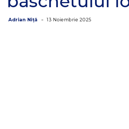
baschetului l
13 Noiembrie 2025
Adrian Niță