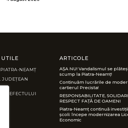
 UTILE
ARTICOLE
AȘA NU! Vandalismul se plăteș
 PIATRA-NEAMȚ
scump la Piatra-Neamț!
L JUDEȚEAN
Continuăm lucrările de modern
cartierul Precista!
A PREFECTULUI
RESPONSABILITATE, SOLIDARI
RESPECT FAȚĂ DE OAMENI
Piatra-Neamț continuă investiții
școli: începe modernizarea Lic
Economic