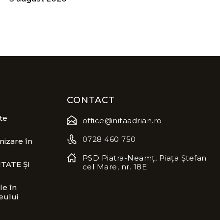
CONTACT
te
office@nitaadrian.ro
0728 460 750
izare în
PSD Piatra-Neamț, Piața Ștefan
TATE ȘI
cel Mare, nr. 18E
le în
eului