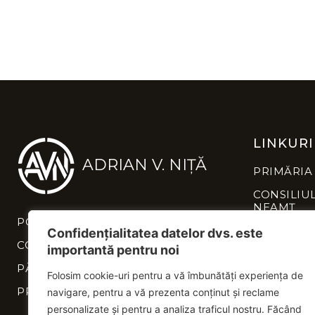
LINKURI
ADRIAN V. NIȚĂ
PRIMĂRIA
CONSILIU
NEAMȚ
POLITICĂ DE CONFIDENȚIALITATE
INSTITUȚI
Confidențialitatea datelor dvs. este
NEAMȚ
CONTACT
importantă pentru noi
PĂREREA TA CONTEAZĂ
Folosim cookie-uri pentru a vă îmbunătăți experiența de
PROIECTE
navigare, pentru a vă prezenta conținut și reclame
personalizate și pentru a analiza traficul nostru. Făcând