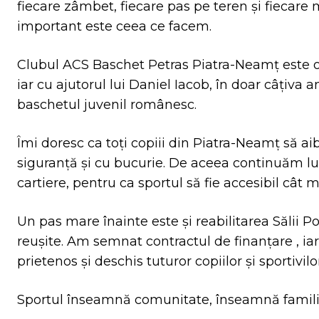
fiecare zâmbet, fiecare pas pe teren și fiecare
important este ceea ce facem.
Clubul ACS Baschet Petras Piatra-Neamț este o
iar cu ajutorul lui Daniel Iacob, în doar câțiva 
baschetul juvenil românesc.
Îmi doresc ca toți copiii din Piatra-Neamț să ai
siguranță și cu bucurie. De aceea continuăm luc
cartiere, pentru ca sportul să fie accesibil cât
Un pas mare înainte este și reabilitarea Sălii Po
reușite. Am semnat contractul de finanțare , ia
prietenos și deschis tuturor copiilor și sportivilor
Sportul înseamnă comunitate, înseamnă famil