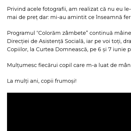
Privind acele fotografii, am realizat că nu eu le-
mai de preț dar: mi-au amintit ce înseamnă feri
Programul “Colorăm zâmbete” continuă mâine cu
Direcției de Asistență Socială, iar pe voi toți, 
Copiilor, la Curtea Domnească, pe 6 și 7 iunie
Mulțumesc fiecărui copil care m-a luat de mână
La mulți ani, copii frumoși!