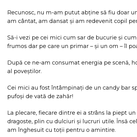
Recunosc, nu m-am putut abține să fiu doar un 
am cântat, am dansat și am redevenit copil p
Să-i vezi pe cei mici cum sar de bucurie și cu
frumos dar pe care un primar – și un om – îl po
După ce ne-am consumat energia pe scenă, hol
al poveștilor.
Cei mici au fost întâmpinați de un candy bar sp
pufoși de vată de zahăr!
La plecare, fiecare dintre ei a strâns la piept u
dragoste, plin cu dulciuri și lucruri utile. Îns
am înghesuit cu toții pentru o amintire.