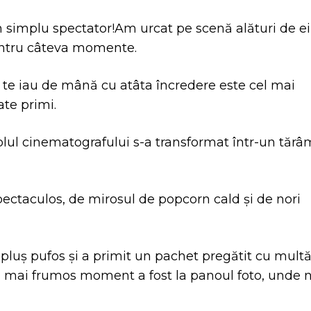
simplu spectator!Am urcat pe scenă alături de ei
entru câteva momente.
m te iau de mână cu atâta încredere este cel mai
ate primi.
ul cinematografului s-a transformat într-un tărâ
ectaculos, de mirosul de popcorn cald și de nori
n pluș pufos și a primit un pachet pregătit cu mult
ă cel mai frumos moment a fost la panoul foto, unde 