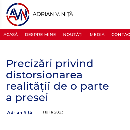
ADRIAN V. NIȚĂ
ACASĂ
DESPRE MINE
NOUTĂȚI
MEDIA
CONTAC
Precizări privind
distorsionarea
realității de o parte
a presei
11 Iulie 2023
Adrian Niță