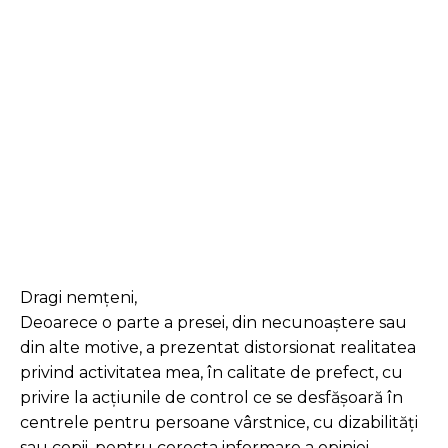
Facebook
Twitter
Pinterest
Dragi nemțeni,
Deoarece o parte a presei, din necunoaștere sau
din alte motive, a prezentat distorsionat realitatea
privind activitatea mea, în calitate de prefect, cu
privire la acțiunile de control ce se desfășoară în
centrele pentru persoane vârstnice, cu dizabilități
sau copii, pentru corecta informare a opiniei