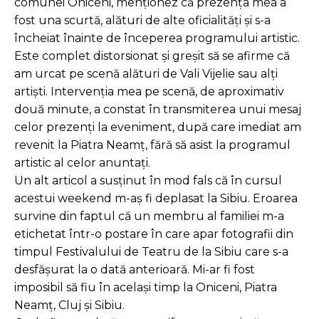
comunei Oniceni, menționez că prezența mea a
fost una scurtă, alături de alte oficialități și s-a
încheiat înainte de începerea programului artistic.
Este complet distorsionat și greșit să se afirme că
am urcat pe scenă alături de Vali Vijelie sau alți
artiști. Intervenția mea pe scenă, de aproximativ
două minute, a constat în transmiterea unui mesaj
celor prezenți la eveniment, după care imediat am
revenit la Piatra Neamț, fără să asist la programul
artistic al celor anuntați.
Un alt articol a susținut în mod fals că în cursul
acestui weekend m-aș fi deplasat la Sibiu. Eroarea
survine din faptul că un membru al familiei m-a
etichetat într-o postare în care apar fotografii din
timpul Festivalului de Teatru de la Sibiu care s-a
desfășurat la o dată anterioară. Mi-ar fi fost
imposibil să fiu în același timp la Oniceni, Piatra
Neamț, Cluj și Sibiu.