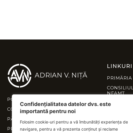
LINKURI
ADRIAN V. NIȚĂ
PRIMĂRIA
CONSILIU
NEAMȚ
POLITICĂ DE CONFIDENȚIALITATE
INSTITUȚI
Confidențialitatea datelor dvs. este
NEAMȚ
CONTACT
importantă pentru noi
PĂREREA TA CONTEAZĂ
Folosim cookie-uri pentru a vă îmbunătăți experiența de
PROIECTE
navigare, pentru a vă prezenta conținut și reclame