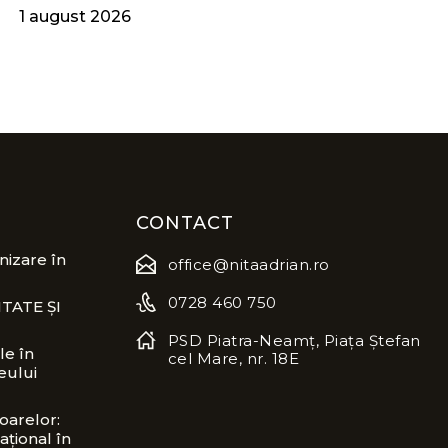
1 august 2026
CONTACT
izare în
office@nitaadrian.ro
0728 460 750
TATE ȘI
PSD Piatra-Neamț, Piața Ștefan
le în
cel Mare, nr. 18E
eului
oarelor:
ațional în