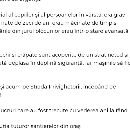
l al copiilor și al persoanelor în vârstă, era grav
urnate de zeci de ani erau măcinate de timp și
rile din jurul blocurilor erau într-o stare avansată
i și crăpate sunt acoperite de un strat neted și
oată deplasa în deplină siguranță, iar mașinile să fi
i și acum pe Strada Privighetorii, începând de
!
ucruri care au fost trecute cu vederea ani la rând.
ția tuturor șantierelor din oraș.