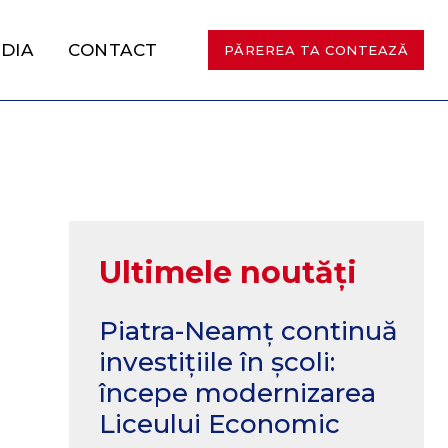
DIA
CONTACT
PĂREREA TA CONTEAZĂ
Ultimele noutăți
Piatra-Neamț continuă
investițiile în școli:
începe modernizarea
Liceului Economic