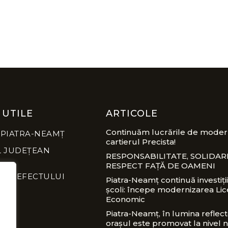
 UTILE
ARTICOLE
Continuăm lucrările de modern
 PIATRA-NEAMȚ
cartierul Precista!
L JUDEȚEAN
RESPONSABILITATE, SOLIDARI
RESPECT FAȚĂ DE OAMENI
A PREFECTULUI
Piatra-Neamț continuă investiții
școli: începe modernizarea Lic
Economic
Piatra-Neamț, în lumina reflect
orașul este promovat la nivel n