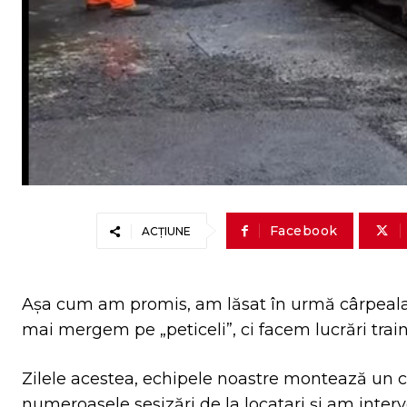
Facebook
ACȚIUNE
Așa cum am promis, am lăsat în urmă cârpeala ș
mai mergem pe „peticeli”, ci facem lucrări traini
Zilele acestea, echipele noastre montează un c
numeroasele sesizări de la locatari și am inter