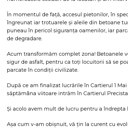
În momentul de față, accesul pietonilor, în specia
îngreunat iar trotuarele și aleile din betoane t
puneau în pericol siguranța oamenilor, iar parcă
de degradare.
Acum transformăm complet zona! Betoanele vech
sigur de asfalt, pentru ca toți locuitorii să se p
parcate în condiții civilizate.
După ce am finalizat lucrările în Cartierul 1 Ma
săptămâna viitoare intrăm în Cartierul Precista
Și acolo avem mult de lucru pentru a îndrepta l
Așa cum v-am obișnuit, vă țin la curent cu evolu