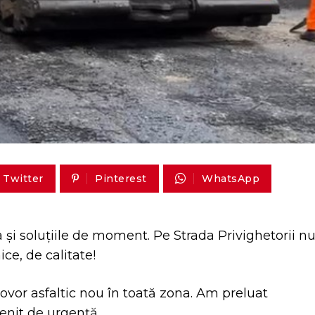
Twitter
Pinterest
WhatsApp
i soluțiile de moment. Pe Strada Privighetorii n
ce, de calitate!
ovor asfaltic nou în toată zona. Am preluat
venit de urgență.