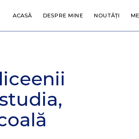
ACASĂ
DESPRE MINE
NOUTĂȚI
ME
iceenii
studia,
școală