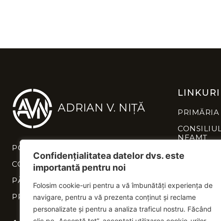
LINKURI
ADRIAN V. NIȚĂ
PRIMĂRIA
CONSILIU
NEAMȚ
POLITICĂ DE CONFIDENȚIALITATE
INSTITUȚI
Confidențialitatea datelor dvs. este
NEAMȚ
CONTACT
importantă pentru noi
PĂREREA TA CONTEAZĂ
Folosim cookie-uri pentru a vă îmbunătăți experiența de
PROIECTE
navigare, pentru a vă prezenta conținut și reclame
personalizate și pentru a analiza traficul nostru. Făcând
clic pe „Acceptă tot”, acceptați utilizarea cookie-urilor.