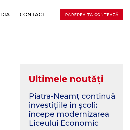
DIA
CONTACT
PĂREREA TA CONTEAZĂ
Ultimele noutăți
Piatra-Neamț continuă
investițiile în școli:
începe modernizarea
Liceului Economic