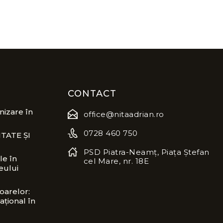
CONTACT
izare în
office@nitaadrian.ro
0728 460 750
TATE ȘI
PSD Piatra-Neamț, Piața Ștefan
le în
cel Mare, nr. 18E
eului
oarelor:
ațional în