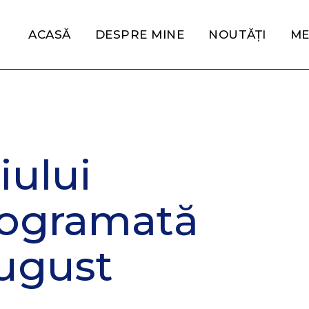
ACASĂ
DESPRE MINE
NOUTĂȚI
ME
iului
rogramată
august