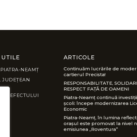
 UTILE
ARTICOLE
Continuăm lucrările de modern
 PIATRA-NEAMȚ
cartierul Precista!
L JUDEȚEAN
RESPONSABILITATE, SOLIDARI
RESPECT FAȚĂ DE OAMENI
A PREFECTULUI
Piatra-Neamț continuă investiții
școli: începe modernizarea Lic
Economic
Piatra-Neamț, în lumina reflect
orașul este promovat la nivel n
emisiunea „Roventura”