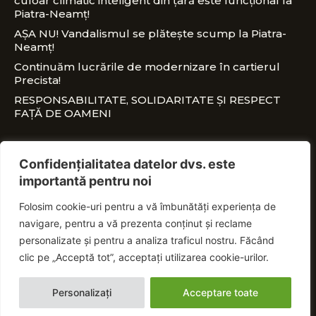
culoar climatic inteligent din țară este funcțional la
Piatra-Neamț!
AȘA NU! Vandalismul se plătește scump la Piatra-
Neamț!
Continuăm lucrările de modernizare în cartierul
Precista!
RESPONSABILITATE, SOLIDARITATE ȘI RESPECT
FAȚĂ DE OAMENI
CONTACT
Confidențialitatea datelor dvs. este
importantă pentru noi
office@nitaadrian.ro
Folosim cookie-uri pentru a vă îmbunătăți experiența de
0728 460 750
navigare, pentru a vă prezenta conținut și reclame
PSD Piatra-Neamț, Piața Ștefan cel Mare, nr.
personalizate și pentru a analiza traficul nostru. Făcând
18E
clic pe „Acceptă tot”, acceptați utilizarea cookie-urilor.
Personalizați
Acceptare toate
© Vasile-Adrian Niță