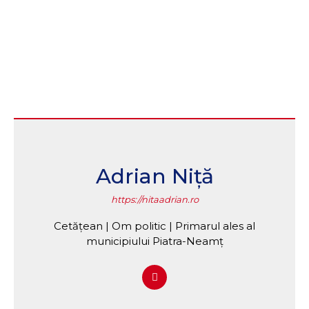
Adrian Niță
https://nitaadrian.ro
Cetățean | Om politic | Primarul ales al
municipiului Piatra-Neamț