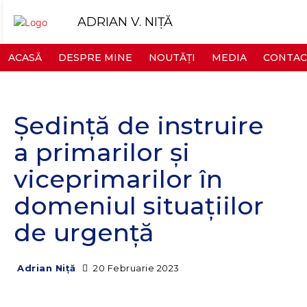
ADRIAN V. NIȚĂ
ACASĂ
DESPRE MINE
NOUTĂȚI
MEDIA
CONTAC
Ședință de instruire
a primarilor și
viceprimarilor în
domeniul situațiilor
de urgență
20 Februarie 2023
Adrian Niță