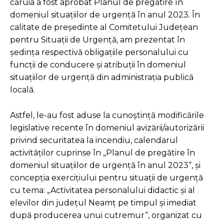
căruia a fost aprobat Planul de pregătire în
domeniul situaţiilor de urgenţă în anul 2023. În
calitate de președinte al Comitetului Județean
pentru Situații de Urgență, am prezentat în
ședința respectivă obligațiile personalului cu
funcții de conducere și atribuții în domeniul
situațiilor de urgență din administrația publică
locală.
Astfel, le-au fost aduse la cunoștință modificările
legislative recente în domeniul avizării/autorizării
privind securitatea la incendiu, calendarul
activităţilor cuprinse în „Planul de pregătire în
domeniul situaţiilor de urgenţă în anul 2023“, și
concepţia exerciţiului pentru situaţii de urgenţă
cu tema: „Activitatea personalului didactic şi al
elevilor din judeţul Neamţ pe timpul şi imediat
după producerea unui cutremur“, organizat cu