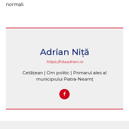
normali.
Adrian Niță
https://nitaadrian.ro
Cetățean | Om politic | Primarul ales al
municipiului Piatra-Neamț