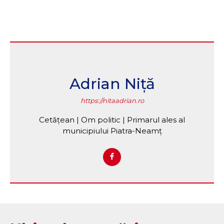
Adrian Niță
https://nitaadrian.ro
Cetățean | Om politic | Primarul ales al
municipiului Piatra-Neamț