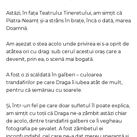
Astăzi, în fața Teatrului Tineretului, am simțit că
Piatra-Neamț și-a strâns în brațe, încă o dată, marea
Doamnă.
Am așezat o stea acolo unde privirea ei s-a oprit de
atâtea ori cu drag: sub cerul acestui oraș care a
devenit, prin ea, o scenă mai bogată.
A fost o zi scăldată în galben – culoarea
trandafirilor pe care Draga îi iubea atât de mult,
pentru că semănau cu soarele.
Și, într-un fel pe care doar sufletul îl poate explica,
am simțit cu toții că Draga ne-a zâmbit astăzi chiar
de acolo, dintre trandafirii galbeni ce îi vegheau
fotografia pe șevalet. A fost zâmbetul ei
inconfundabil, cel care ne-a dat mereu speranță și