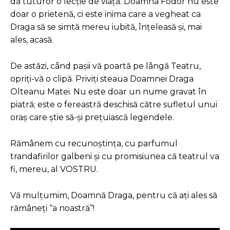
dă tuturor o lecție de viață. Doamna Fodor nu este
doar o prietenă, ci este inima care a vegheat ca
Draga să se simtă mereu iubită, înțeleasă și, mai
ales, acasă.
De astăzi, când pașii vă poartă pe lângă Teatru,
opriți-vă o clipă. Priviți steaua Doamnei Draga
Olteanu Matei. Nu este doar un nume gravat în
piatră; este o fereastră deschisă către sufletul unui
oraș care știe să-și prețuiască legendele.
Rămânem cu recunoștința, cu parfumul
trandafirilor galbeni și cu promisiunea că teatrul va
fi, mereu, al VOSTRU.
Vă mulțumim, Doamnă Draga, pentru că ați ales să
rămâneți “a noastră”!