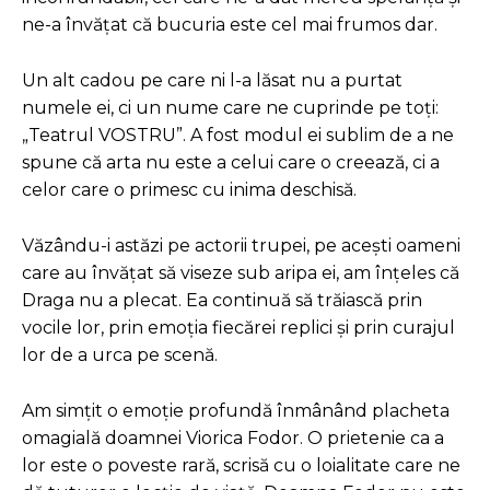
ne-a învățat că bucuria este cel mai frumos dar.
Un alt cadou pe care ni l-a lăsat nu a purtat
numele ei, ci un nume care ne cuprinde pe toți:
„Teatrul VOSTRU”. A fost modul ei sublim de a ne
spune că arta nu este a celui care o creează, ci a
celor care o primesc cu inima deschisă.
Văzându-i astăzi pe actorii trupei, pe acești oameni
care au învățat să viseze sub aripa ei, am înțeles că
Draga nu a plecat. Ea continuă să trăiască prin
vocile lor, prin emoția fiecărei replici și prin curajul
lor de a urca pe scenă.
Am simțit o emoție profundă înmânând placheta
omagială doamnei Viorica Fodor. O prietenie ca a
lor este o poveste rară, scrisă cu o loialitate care ne