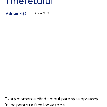
Tineretului
9 Mai 2026
Adrian Niță
Facebook
Twitter
Pinterest
Există momente când timpul pare să se oprească
în loc pentru a face loc veșniciei.