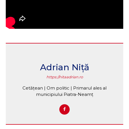
Adrian Niță
https://nitaadrian.ro
Cetățean | Om politic | Primarul ales al
municipiului Piatra-Neamț