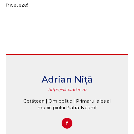
înceteze!
Adrian Niță
https://nitaadrian.ro
Cetățean | Om politic | Primarul ales al
municipiului Piatra-Neamț