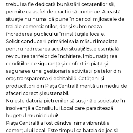
trebui să fie dedicată bunăstării cetățenilor săi,
permite ca astfel de practici să continue. Această
situație nu numai că pune în pericol mijloacele de
trai ale comercianților, dar și subminează
încrederea publicului în instituțiile locale.
Solicit conducerii primăriei să ia măsuri imediate
pentru redresarea acestei situații! Este esențială
revizuirea tarifelor de închiriere, îmbunătățirea
condițiilor de siguranță și confort în piață, și
asigurarea unei gestionari a activitatii pietelor din
oraș transparentă și echitabilă. Cetățenii și
producătorii din Piața Centrală merită un mediu de
afaceri corect și sustenabil.
Nu este datoria pietrenilor să susțină o societate în
insolvență a Consiliului Local care parazitează
bugetul municipiului!
Piața Centrală a fost cândva inima vibrantă a
comerțului local. Este timpul ca bătaia de joc să