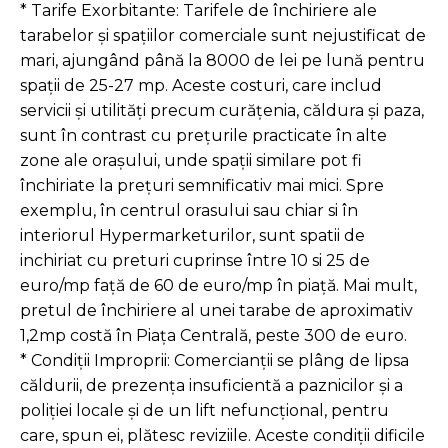
* Tarife Exorbitante: Tarifele de închiriere ale
tarabelor și spațiilor comerciale sunt nejustificat de
mari, ajungând până la 8000 de lei pe lună pentru
spații de 25-27 mp. Aceste costuri, care includ
servicii și utilități precum curățenia, căldura și paza,
sunt în contrast cu prețurile practicate în alte
zone ale orașului, unde spații similare pot fi
închiriate la prețuri semnificativ mai mici. Spre
exemplu, în centrul orasului sau chiar si în
interiorul Hypermarketurilor, sunt spatii de
inchiriat cu preturi cuprinse între 10 si 25 de
euro/mp față de 60 de euro/mp în piață. Mai mult,
pretul de închiriere al unei tarabe de aproximativ
1,2mp costă în Piața Centrală, peste 300 de euro.
* Condiții Improprii: Comercianții se plâng de lipsa
căldurii, de prezența insuficientă a paznicilor și a
poliției locale și de un lift nefuncțional, pentru
care, spun ei, plătesc reviziile. Aceste condiții dificile