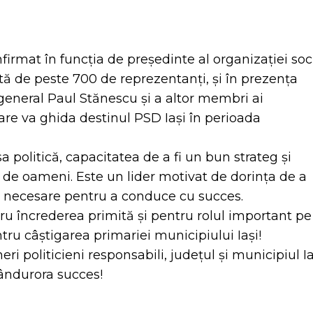
itter
Pinterest
WhatsApp
firmat în funcția de președinte al organizației soc
ă de peste 700 de reprezentanți, și în prezența
general Paul Stănescu și a altor membri ai
are va ghida destinul PSD Iași în perioada
 politică, capacitatea de a fi un bun strateg și
 de oameni. Este un lider motivat de dorința de a
ile necesare pentru a conduce cu succes.
u încrederea primită și pentru rolul important pe
entru câștigarea primariei municipiului Iași!
i politicieni responsabili, județul și municipiul Ia
mândurora succes!