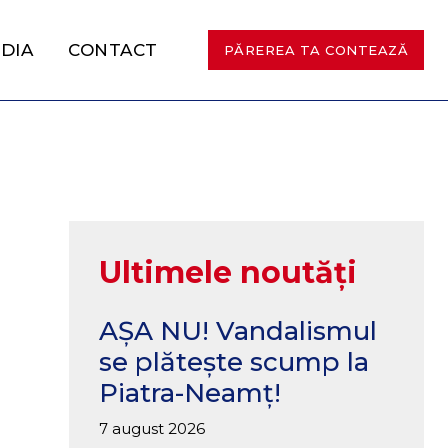
DIA
CONTACT
PĂREREA TA CONTEAZĂ
Ultimele noutăți
AȘA NU! Vandalismul
se plătește scump la
Piatra-Neamț!
7 august 2026