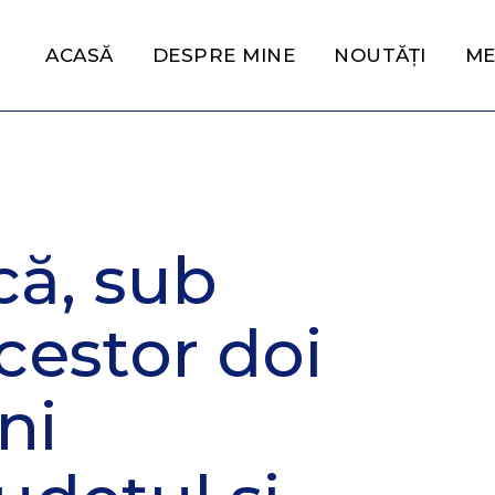
ACASĂ
DESPRE MINE
NOUTĂȚI
ME
că, sub
estor doi
ni