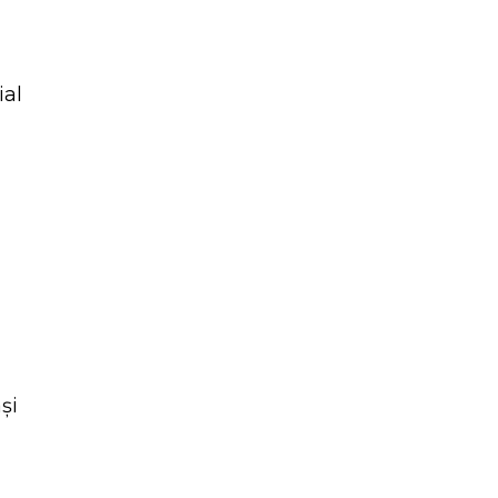
ial
și