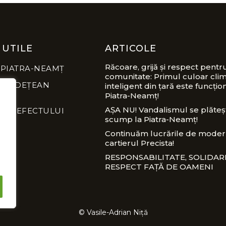
 UTILE
ARTICOLE
Răcoare, grijă și respect pentr
 PIATRA-NEAMȚ
comunitate: Primul culoar clim
L JUDEȚEAN
inteligent din țară este funcțion
Piatra-Neamț!
AȘA NU! Vandalismul se plăteș
A PREFECTULUI
scump la Piatra-Neamț!
Continuăm lucrările de modern
cartierul Precista!
RESPONSABILITATE, SOLIDARI
RESPECT FAȚĂ DE OAMENI
© Vasile-Adrian Niță