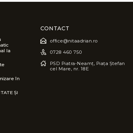
CONTACT
u
office@nitaadrian.ro
atic
al la
0728 460 750
PSD Piatra-Neamț, Piața Ștefan
te
cel Mare, nr. 18E
izare în
TATE ȘI