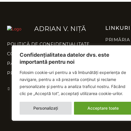
ADRIAN V. NIȚĂ
LINKURI
PRIMĂRIA
POLITICĂ DE CONFIDENȚIALITATE
CONSILIU
CONTACT
NEAMȚ
Confidențialitatea datelor dvs. este
importantă pentru noi
PĂREREA TA CONTEAZĂ
INSTITUȚI
NEAMȚ
Folosim cookie-uri pentru a vă îmbunătăți experiența de
PROIECTE
navigare, pentru a vă prezenta conținut și reclame
personalizate și pentru a analiza traficul nostru. Făcând
clic pe „Acceptă tot”, acceptați utilizarea cookie-urilor.
Personalizați
Acceptare toate