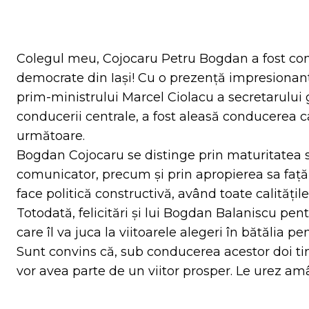
Facebook
Tw
ACȚIUNE
Colegul meu,
Cojocaru Petru Bogdan
a fost con
democrate din Iași! Cu o prezență impresionant
prim-ministrului
Marcel Ciolacu
a secretarului 
conducerii centrale, a fost aleasă conducerea c
următoare.
Bogdan Cojocaru se distinge prin maturitatea sa
comunicator, precum și prin apropierea sa față
face politică constructivă, având toate calităț
Totodată, felicitări și lui
Bogdan Balaniscu
pentr
care îl va juca la viitoarele alegeri în bătălia p
Sunt convins că, sub conducerea acestor doi tiner
vor avea parte de un viitor prosper. Le urez a