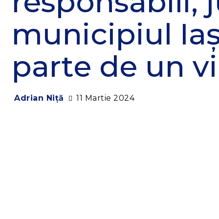
responsabili, 
municipiul Iaș
parte de un vi
11 Martie 2024
Adrian Niță