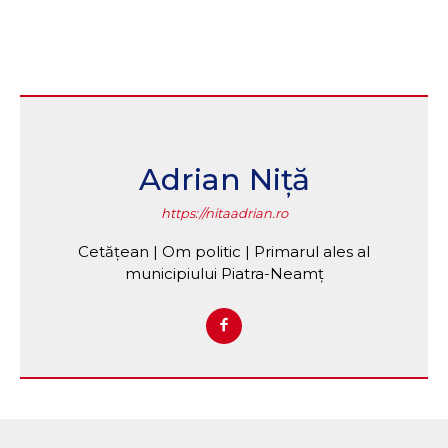
Adrian Niță
https://nitaadrian.ro
Cetățean | Om politic | Primarul ales al
municipiului Piatra-Neamț