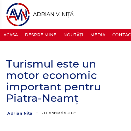
ADRIAN V. NIȚĂ
ACASĂ
DESPRE MINE
NOUTĂȚI
MEDIA
CONTAC
Turismul este un
motor economic
important pentru
Piatra-Neamț
21 Februarie 2025
Adrian Niță