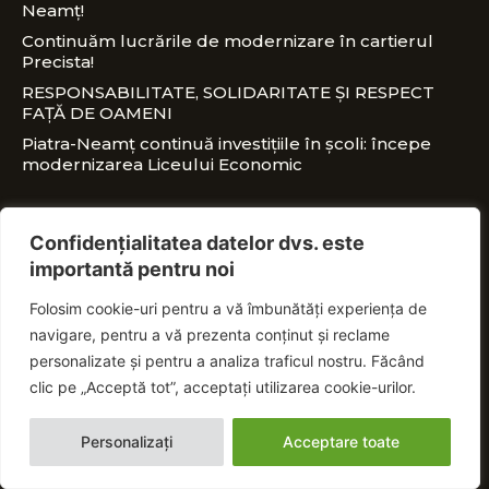
Neamț!
Continuăm lucrările de modernizare în cartierul
Precista!
RESPONSABILITATE, SOLIDARITATE ȘI RESPECT
FAȚĂ DE OAMENI
Piatra-Neamț continuă investițiile în școli: începe
modernizarea Liceului Economic
CONTACT
Confidențialitatea datelor dvs. este
importantă pentru noi
office@nitaadrian.ro
Folosim cookie-uri pentru a vă îmbunătăți experiența de
0728 460 750
navigare, pentru a vă prezenta conținut și reclame
PSD Piatra-Neamț, Piața Ștefan cel Mare, nr.
personalizate și pentru a analiza traficul nostru. Făcând
18E
clic pe „Acceptă tot”, acceptați utilizarea cookie-urilor.
Personalizați
Acceptare toate
© Vasile-Adrian Niță