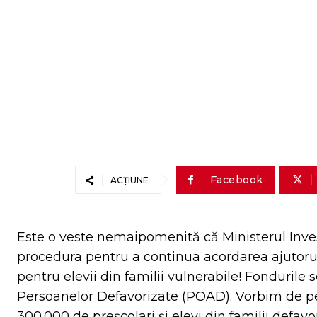
Facebook
ACȚIUNE
Este o veste nemaipomenită că Ministerul Invest
procedura pentru a continua acordarea ajutorul
pentru elevii din familii vulnerabile! Fonduril
Persoanelor Defavorizate (POAD). Vorbim de pe
300.000 de preșcolari și elevi din familii defavo