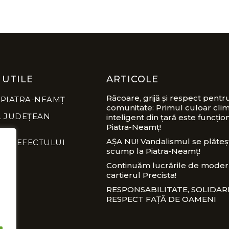
 UTILE
ARTICOLE
Răcoare, grijă și respect pentr
 PIATRA-NEAMȚ
comunitate: Primul culoar clim
L JUDEȚEAN
inteligent din țară este funcțion
Piatra-Neamț!
AȘA NU! Vandalismul se plăteș
A PREFECTULUI
scump la Piatra-Neamț!
Continuăm lucrările de modern
cartierul Precista!
RESPONSABILITATE, SOLIDARI
RESPECT FAȚĂ DE OAMENI