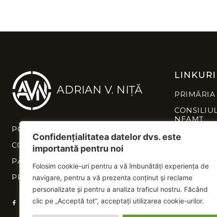
LINKURI
ADRIAN V. NIȚĂ
PRIMĂRIA
CONSILIU
NEAMȚ
POLITICĂ DE CONFIDENȚIALITATE
INSTITUȚI
Confidențialitatea datelor dvs. este
NEAMȚ
CONTACT
importantă pentru noi
PĂREREA TA CONTEAZĂ
Folosim cookie-uri pentru a vă îmbunătăți experiența de
PROIECTE
navigare, pentru a vă prezenta conținut și reclame
personalizate și pentru a analiza traficul nostru. Făcând
clic pe „Acceptă tot”, acceptați utilizarea cookie-urilor.