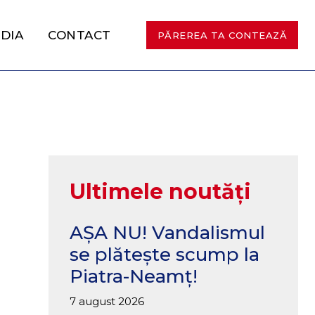
DIA
CONTACT
PĂREREA TA CONTEAZĂ
Ultimele noutăți
AȘA NU! Vandalismul
se plătește scump la
Piatra-Neamț!
7 august 2026