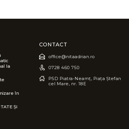
CONTACT
u
office@nitaadrian.ro
atic
al la
0728 460 750
PSD Piatra-Neamț, Piața Ștefan
te
cel Mare, nr. 18E
izare în
TATE ȘI