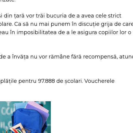
 din țară vor trăi bucuria de a avea cele strict
olare. Ca să nu mai punem în discuție grija de car
au în imposibilitatea de a le asigura copiilor lor o
re de a învăța nu vor rămâne fără recompensă, atun
plățile pentru 97.888 de școlari. Voucherele