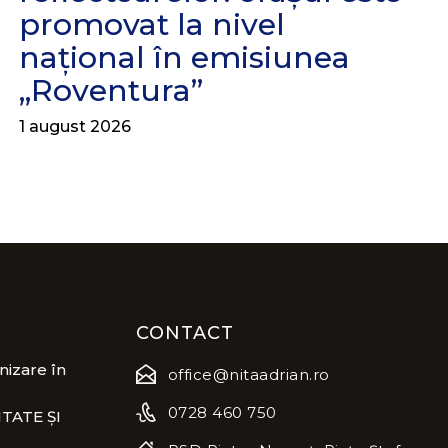
promovat la nivel
național în emisiunea
„Roventura”
1 august 2026
CONTACT
izare în
office@nitaadrian.ro
0728 460 750
TATE ȘI