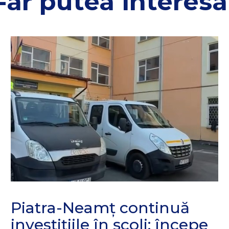
-ar putea interesa 
Piatra-Neamț continuă
investițiile în școli: începe