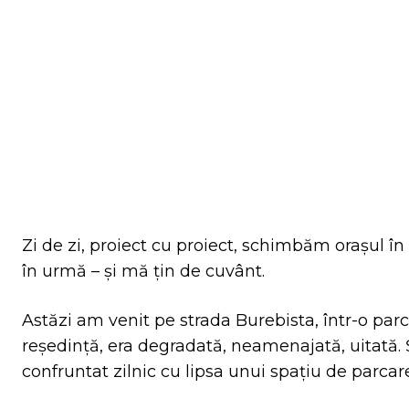
Facebook
Tw
ACȚIUNE
Zi de zi, proiect cu proiect, schimbăm orașul în
în urmă – și mă țin de cuvânt.
Astăzi am venit pe strada Burebista, într-o par
reședință, era degradată, neamenajată, uitată. Ș
confruntat zilnic cu lipsa unui spațiu de parcar