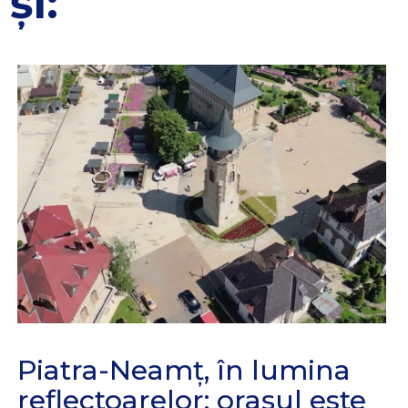
și:
Piatra-Neamț, în lumina
reflectoarelor: orașul este