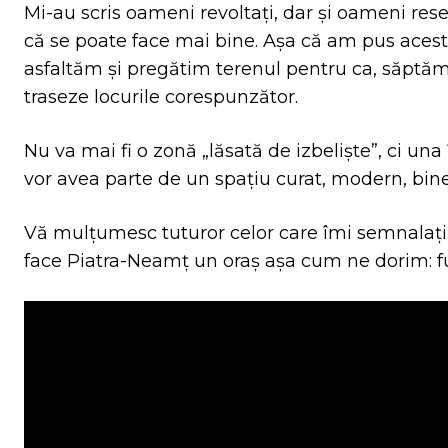
Mi-au scris oameni revoltați, dar și oameni res
că se poate face mai bine. Așa că am pus acest lo
asfaltăm și pregătim terenul pentru ca, săptămâ
traseze locurile corespunzător.
️Nu va mai fi o zonă „lăsată de izbeliște”, ci un
vor avea parte de un spațiu curat, modern, bine
Vă mulțumesc tuturor celor care îmi semnalaț
face Piatra-Neamț un oraș așa cum ne dorim: fun