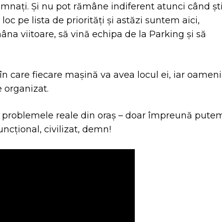
emnați. Și nu pot rămâne indiferent atunci când șt
c pe lista de priorități și astăzi suntem aici,
na viitoare, să vină echipa de la Parking și să
a în care fiecare mașină va avea locul ei, iar oameni
 organizat.
i problemele reale din oraș – doar împreună pute
cțional, civilizat, demn!