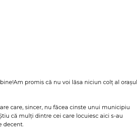
itter
Pinterest
WhatsApp
 bine!Am promis că nu voi lăsa niciun colț al orașu
care care, sincer, nu făcea cinste unui municipiu
tiu că mulți dintre cei care locuiesc aici s-au
e decent.