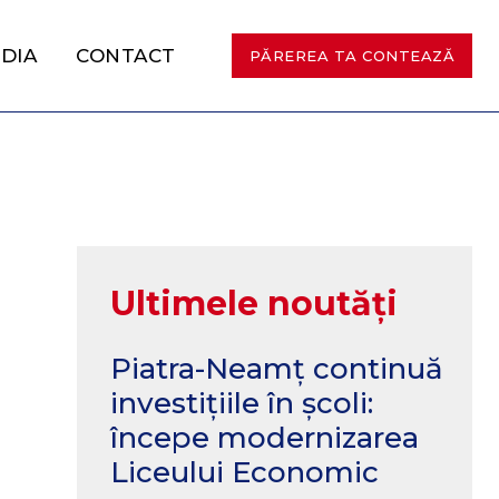
DIA
CONTACT
PĂREREA TA CONTEAZĂ
Ultimele noutăți
Piatra-Neamț continuă
investițiile în școli:
începe modernizarea
Liceului Economic