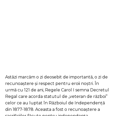
Facebook
Twitter
Pinterest
Astăzi marcăm o zi deosebit de importantă, o zi de
recunoaștere și respect pentru eroii noștri. În
urmă cu 121 de ani, Regele Carol I semna Decretul
Regal care acorda statutul de „veteran de război”
celor ce au luptat în Războiul de Independență
din 1877-1878. Aceasta a fost o recunoaștere a
sacrificiilor făcute pentru independența,