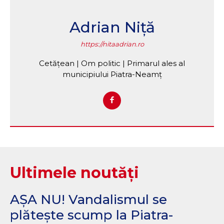
Adrian Niță
https://nitaadrian.ro
Cetățean | Om politic | Primarul ales al
municipiului Piatra-Neamț
Ultimele noutăți
AȘA NU! Vandalismul se
plătește scump la Piatra-